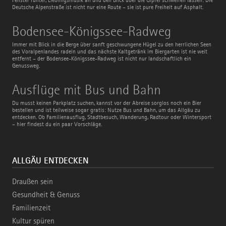
Deutsche Alpenstraße ist nicht nur eine Route – sie ist pure Freiheit auf Asphalt.
Bodensee-
Bodensee-Königssee-Radweg
Königssee-
Radweg
Immer mit Blick in die Berge über sanft geschwungene Hügel zu den herrlichen Seen
des Voralpenlandes radeln und das nächste Kaltgetränk im Biergarten ist nie weit
entfernt – der Bodensee-Königssee-Radweg ist nicht nur landschaftlich ein
Genussweg.
Ausflüge
Ausflüge mit Bus und Bahn
mit
Bus
Du musst keinen Parkplatz suchen, kannst vor der Abreise sorglos noch ein Bier
und
bestellen und ist teilweise sogar gratis: Nutze Bus und Bahn, um das Allgäu zu
Bahn
entdecken. Ob Familienausflug, Stadtbesuch, Wanderung, Radtour oder Wintersport
– hier findest du ein paar Vorschläge.
ALLGÄU ENTDECKEN
Draußen sein
Gesundheit & Genuss
Familienzeit
Kultur spüren