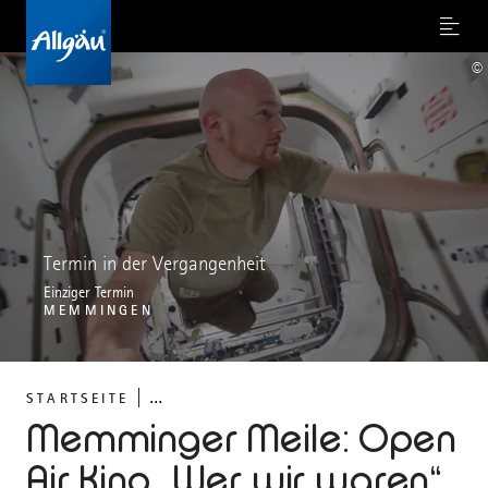
Menu
©
Termin in der Vergangenheit
Einziger Termin
MEMMINGEN
...
STARTSEITE
Memminger Meile: Open
Air Kino „Wer wir waren“