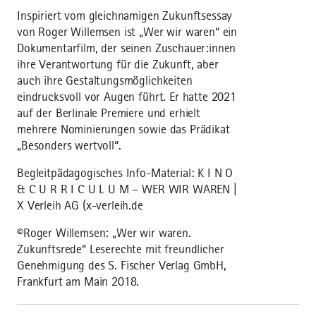
Inspiriert vom gleichnamigen Zukunftsessay
von Roger Willemsen ist „Wer wir waren“ ein
Dokumentarfilm, der seinen Zuschauer:innen
ihre Verantwortung für die Zukunft, aber
auch ihre Gestaltungsmöglichkeiten
eindrucksvoll vor Augen führt. Er hatte 2021
auf der Berlinale Premiere und erhielt
mehrere Nominierungen sowie das Prädikat
„Besonders wertvoll“.
Begleitpädagogisches Info-Material: K I N O
& C U R R I C U L U M – WER WIR WAREN |
X Verleih AG (x-verleih.de
©Roger Willemsen: „Wer wir waren.
Zukunftsrede“ Leserechte mit freundlicher
Genehmigung des S. Fischer Verlag GmbH,
Frankfurt am Main 2018.