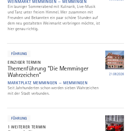
WEINMARKT MEMMINGEN — MEMMINGEN
Ein launiger Sommerabend mit Kulinarik, Live-Musik
und Tanz unter freiem Himmel. Wer zusammen mit
Freunden und Bekannten ein paar schöne Stunden auf
dem neu gestalteten Weinmarkt verbringen möchte, ist
hier genau richtig.
mehr
dazu
FÜHRUNG
EINZIGER TERMIN
Themenführung "Die Memminger
4
Wahrzeichen"
21.08.2026
MARKTPLATZ MEMMINGEN — MEMMINGEN
Seit Jahrhunderten schon werden sieben Wahrzeichen
mit der Stadt verbunden.
mehr
dazu
FÜHRUNG
1 WEITERER TERMIN