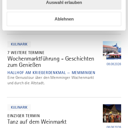
Auswahl erlauben
Memminger Altstadt. Dieser Altstadtrundgang führt
euch zu den wichtigsten Sehenswürdigkeiten und
bietet einen Einblick in die geschichtsträchtigen
Ablehnen
Schauplätze der Ereignisse aus dem Jahr 1525.
mehr
dazu
KULINARIK
7 WEITERE TERMINE
Wochenmarktführung - Geschichten
2
zum Genießen
08.08.2026
HALLHOF AM KRIEGERDENKMAL — MEMMINGEN
Eine Genusstour über den Memminger Wochenmarkt
und durch die Altstadt.
mehr
dazu
KULINARIK
EINZIGER TERMIN
Tanz auf dem Weinmarkt
3
08.08.2026