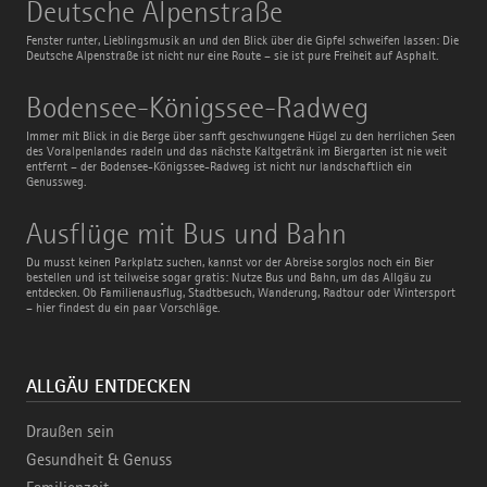
Deutsche
Deutsche Alpenstraße
Alpenstraße
Fenster runter, Lieblingsmusik an und den Blick über die Gipfel schweifen lassen: Die
Deutsche Alpenstraße ist nicht nur eine Route – sie ist pure Freiheit auf Asphalt.
Bodensee-
Bodensee-Königssee-Radweg
Königssee-
Radweg
Immer mit Blick in die Berge über sanft geschwungene Hügel zu den herrlichen Seen
des Voralpenlandes radeln und das nächste Kaltgetränk im Biergarten ist nie weit
entfernt – der Bodensee-Königssee-Radweg ist nicht nur landschaftlich ein
Genussweg.
Ausflüge
Ausflüge mit Bus und Bahn
mit
Bus
Du musst keinen Parkplatz suchen, kannst vor der Abreise sorglos noch ein Bier
und
bestellen und ist teilweise sogar gratis: Nutze Bus und Bahn, um das Allgäu zu
Bahn
entdecken. Ob Familienausflug, Stadtbesuch, Wanderung, Radtour oder Wintersport
– hier findest du ein paar Vorschläge.
ALLGÄU ENTDECKEN
Draußen sein
Gesundheit & Genuss