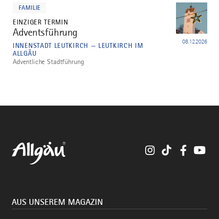
dazu
FAMILIE
EINZIGER TERMIN
Adventsführung
5
08.12.2026
INNENSTADT LEUTKIRCH — LEUTKIRCH IM
ALLGÄU
Adventliche Stadtführung
Instagram
TikTok
Faceboo
You
AUS UNSEREM MAGAZIN