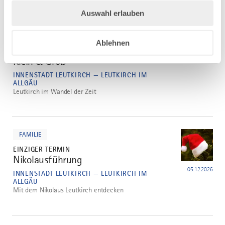
mehr
Auswahl erlauben
dazu
FAMILIE
1 WEITERER TERMIN
Ablehnen
Familienführung: Entdeckertour für
3
Klein & Groß
10.09.2026
INNENSTADT LEUTKIRCH — LEUTKIRCH IM
ALLGÄU
Leutkirch im Wandel der Zeit
mehr
dazu
FAMILIE
EINZIGER TERMIN
Nikolausführung
4
05.12.2026
INNENSTADT LEUTKIRCH — LEUTKIRCH IM
ALLGÄU
Mit dem Nikolaus Leutkirch entdecken
mehr