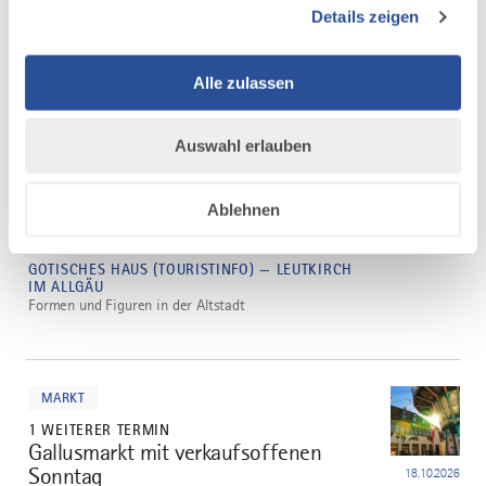
Städtles Geschichten
Details zeigen
20.08.2026
INNENSTADT LEUTKIRCH — LEUTKIRCH IM
ALLGÄU
Historischer Rundgang durch Leutkirch
Alle zulassen
mehr
Auswahl erlauben
dazu
KUNST
EINZIGER TERMIN
Ablehnen
Kunst in der Altstadt: Skulpturen und
3
Brunnen
24.09.2026
GOTISCHES HAUS (TOURISTINFO) — LEUTKIRCH
IM ALLGÄU
Formen und Figuren in der Altstadt
mehr
dazu
MARKT
1 WEITERER TERMIN
Gallusmarkt mit verkaufsoffenen
4
Sonntag
18.10.2026