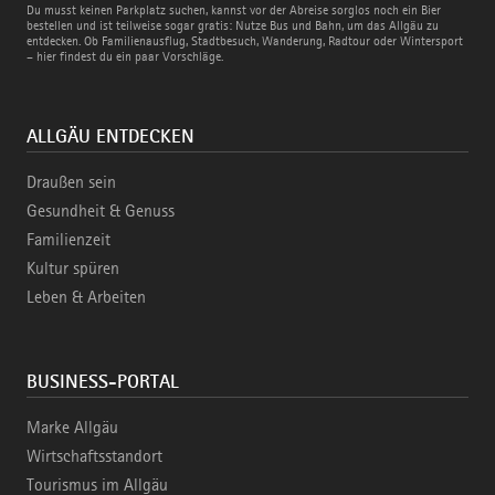
Bus
Du musst keinen Parkplatz suchen, kannst vor der Abreise sorglos noch ein Bier
und
bestellen und ist teilweise sogar gratis: Nutze Bus und Bahn, um das Allgäu zu
Bahn
entdecken. Ob Familienausflug, Stadtbesuch, Wanderung, Radtour oder Wintersport
– hier findest du ein paar Vorschläge.
ALLGÄU ENTDECKEN
Draußen sein
Gesundheit & Genuss
Familienzeit
Kultur spüren
Leben & Arbeiten
BUSINESS-PORTAL
Marke Allgäu
Wirtschaftsstandort
Tourismus im Allgäu