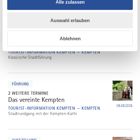
dort die ganze Vielfalt der Region erlebbar.
Alle zulassen
mehr
Auswahl erlauben
dazu
FÜHRUNG
44 WEITERE TERMINE
Ablehnen
Streifzug durch Kempten
3
08.08.2026
TOURIST-INFORMATION KEMPTEN — KEMPTEN
Klassische Stadtführung
mehr
dazu
FÜHRUNG
2 WEITERE TERMINE
Das vereinte Kempten
4
08.08.2026
TOURIST-INFORMATION KEMPTEN — KEMPTEN
Stadtrundgang mit der Kempten-Kathi
mehr
dazu