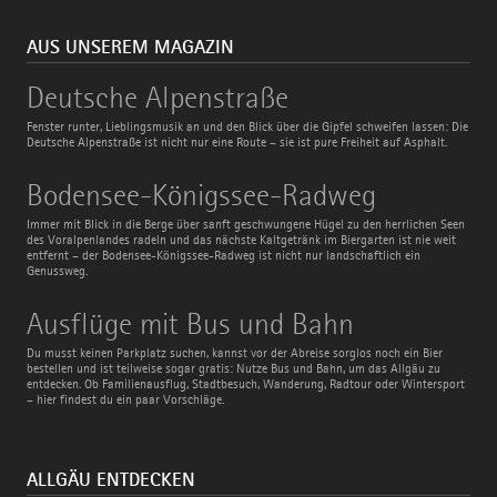
AUS UNSEREM MAGAZIN
Deutsche
Deutsche Alpenstraße
Alpenstraße
Fenster runter, Lieblingsmusik an und den Blick über die Gipfel schweifen lassen: Die
Deutsche Alpenstraße ist nicht nur eine Route – sie ist pure Freiheit auf Asphalt.
Bodensee-
Bodensee-Königssee-Radweg
Königssee-
Radweg
Immer mit Blick in die Berge über sanft geschwungene Hügel zu den herrlichen Seen
des Voralpenlandes radeln und das nächste Kaltgetränk im Biergarten ist nie weit
entfernt – der Bodensee-Königssee-Radweg ist nicht nur landschaftlich ein
Genussweg.
Ausflüge
Ausflüge mit Bus und Bahn
mit
Bus
Du musst keinen Parkplatz suchen, kannst vor der Abreise sorglos noch ein Bier
und
bestellen und ist teilweise sogar gratis: Nutze Bus und Bahn, um das Allgäu zu
Bahn
entdecken. Ob Familienausflug, Stadtbesuch, Wanderung, Radtour oder Wintersport
– hier findest du ein paar Vorschläge.
ALLGÄU ENTDECKEN