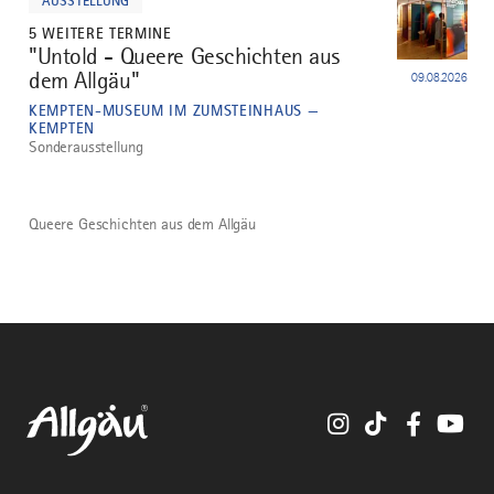
AUSSTELLUNG
5 WEITERE TERMINE
"Untold - Queere Geschichten aus
5
dem Allgäu"
09.08.2026
KEMPTEN-MUSEUM IM ZUMSTEINHAUS —
KEMPTEN
Sonderausstellung
Queere Geschichten aus dem Allgäu
Instagram
TikTok
Faceboo
You