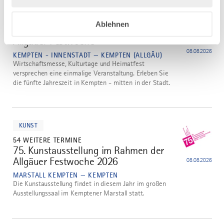
mehr
dazu
HISTORISCHES FEST / BRAUCHTUM
Ablehnen
8 WEITERE TERMINE
©
Allgäuer Festwoche
1
08.08.2026
KEMPTEN - INNENSTADT — KEMPTEN (ALLGÄU)
Wirtschaftsmesse, Kulturtage und Heimatfest
versprechen eine einmalige Veranstaltung. Erleben Sie
die fünfte Jahreszeit in Kempten - mitten in der Stadt.
mehr
dazu
KUNST
54 WEITERE TERMINE
75. Kunstausstellung im Rahmen der
2
Allgäuer Festwoche 2026
08.08.2026
MARSTALL KEMPTEN — KEMPTEN
Die Kunstausstellung findet in diesem Jahr im großen
Ausstellungssaal im Kemptener Marstall statt.
mehr