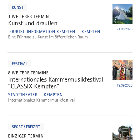
dazu
KUNST
1 WEITERER TERMIN
©
Kunst und draußen
3
21.08.2026
TOURIST-INFORMATION KEMPTEN — KEMPTEN
Eine Führung zu Kunst im öffentlichen Raum
mehr
dazu
FESTIVAL
8 WEITERE TERMINE
Internationales Kammermusikfestival
4
"CLASSIX Kempten"
19.09.2026
STADTTHEATER — KEMPTEN
Internationales Kammermusikfestival
mehr
dazu
SPORT / FREIZEIT
EINZIGER TERMIN