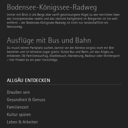
Bodensee-
Bodensee-Königssee-Radweg
Königssee-
Radweg
Immer mit Blick in die Berge über sanft geschwungene Hügel zu den herrlichen Seen
des Voralpenlandes radeln und das nächste Kaltgetränk im Biergarten ist nie weit
entfernt – der Bodensee-Königssee-Radweg ist nicht nur landschaftlich ein
Genussweg.
Ausflüge
Ausflüge mit Bus und Bahn
mit
Bus
Du musst keinen Parkplatz suchen, kannst vor der Abreise sorglos noch ein Bier
und
bestellen und ist teilweise sogar gratis: Nutze Bus und Bahn, um das Allgäu zu
Bahn
entdecken. Ob Familienausflug, Stadtbesuch, Wanderung, Radtour oder Wintersport
– hier findest du ein paar Vorschläge.
ALLGÄU ENTDECKEN
Draußen sein
Gesundheit & Genuss
Familienzeit
Kultur spüren
Leben & Arbeiten