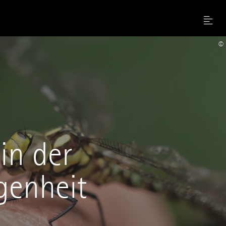
Menu
©
in der
genheit