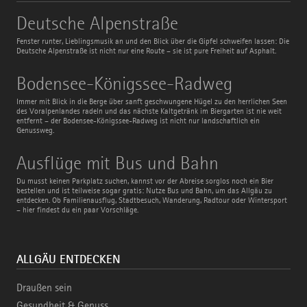
Deutsche
Deutsche Alpenstraße
Alpenstraße
Fenster runter, Lieblingsmusik an und den Blick über die Gipfel schweifen lassen: Die
Deutsche Alpenstraße ist nicht nur eine Route – sie ist pure Freiheit auf Asphalt.
Bodensee-
Bodensee-Königssee-Radweg
Königssee-
Radweg
Immer mit Blick in die Berge über sanft geschwungene Hügel zu den herrlichen Seen
des Voralpenlandes radeln und das nächste Kaltgetränk im Biergarten ist nie weit
entfernt – der Bodensee-Königssee-Radweg ist nicht nur landschaftlich ein
Genussweg.
Ausflüge
Ausflüge mit Bus und Bahn
mit
Bus
Du musst keinen Parkplatz suchen, kannst vor der Abreise sorglos noch ein Bier
und
bestellen und ist teilweise sogar gratis: Nutze Bus und Bahn, um das Allgäu zu
Bahn
entdecken. Ob Familienausflug, Stadtbesuch, Wanderung, Radtour oder Wintersport
– hier findest du ein paar Vorschläge.
ALLGÄU ENTDECKEN
Draußen sein
Gesundheit & Genuss