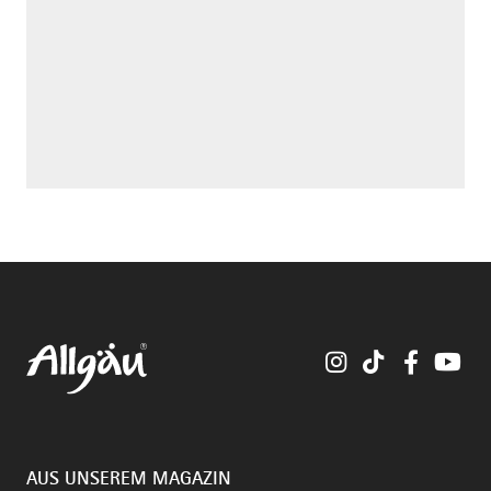
Instagram
TikTok
Faceboo
You
AUS UNSEREM MAGAZIN