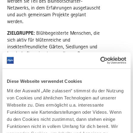
werden sie Teil des Blühbotschafter-
Netzwerks, in dem Erfahrungen ausgetauscht
und auch gemeinsam Projekte geplant
werden.
ZIELGRUPPE:
Blühbegeisterte Menschen, die
sich aktiv für blütenreiche und
insektenfreundliche Gärten, Siedlungen und
Landschaften einsetzen wollen, z. B.
Gartenliebhaber, Naturschützer, Imker,
Landwirte, Hausmeister, Kommunale
Mitarbeiter (Bauhof, Gartenamt etc.), Planer,
Architekten, Pädagogen und alle sonstigen
Diese Webseite verwendet Cookies
„Mächler“ und Interessierte.
Mit der Auswahl „Alle zulassen“ stimmst du der Nutzung
von Cookies und ähnlichen Technologien auf unserer
TERMINE UND ORTE 2026:
Webseite zu. Dies ermöglicht u.a. interessante
Sa, 25.04., Biberhof, Sonthofen
Funktionen wie Kartendarstellungen oder Videos. Wenn
Einführung, Tätigkeit als Blühbotschafter,
du den Cookies nicht zustimmst, dann stehen einige
Rundumblick Kulturlandschaft, ökologische
Funktionen nicht in vollem Umfang für dich bereit. Wir
Bedeutung und Zusammenhänge,