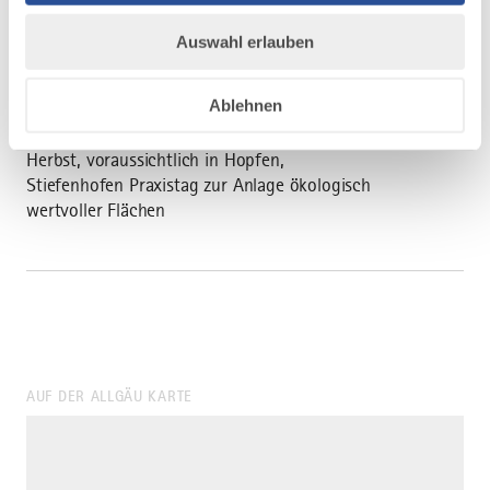
Kiesfläche; Pflege (Praxis); Lebensweise und
Bestimmung blütenbestäubender Insekten,
Auswahl erlauben
Gehölze; Handlungsmöglichkeiten und
Grenzen für Blühbotschaftern; Vorstellung
Ablehnen
der Blühbotschafterprojekte
Herbst, voraussichtlich in Hopfen,
Stiefenhofen Praxistag zur Anlage ökologisch
wertvoller Flächen
AUF DER ALLGÄU KARTE