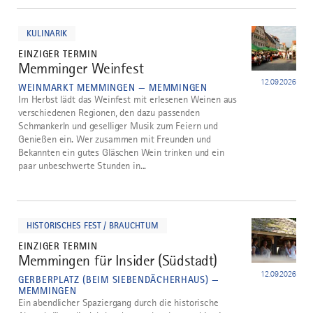
mehr
dazu
KULINARIK
EINZIGER TERMIN
Memminger Weinfest
4
12.09.2026
WEINMARKT MEMMINGEN — MEMMINGEN
Im Herbst lädt das Weinfest mit erlesenen Weinen aus
verschiedenen Regionen, den dazu passenden
Schmankerln und geselliger Musik zum Feiern und
Genießen ein. Wer zusammen mit Freunden und
Bekannten ein gutes Gläschen Wein trinken und ein
paar unbeschwerte Stunden in...
mehr
dazu
HISTORISCHES FEST / BRAUCHTUM
EINZIGER TERMIN
Memmingen für Insider (Südstadt)
5
12.09.2026
GERBERPLATZ (BEIM SIEBENDÄCHERHAUS) —
MEMMINGEN
Ein abendlicher Spaziergang durch die historische