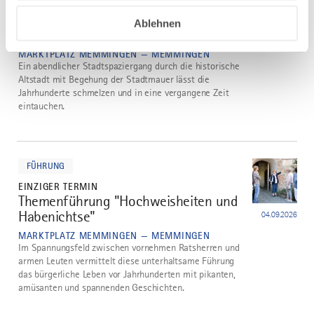
EINZIGER TERMIN
Memmingen zum Kennenlernen
2
Ablehnen
"Zauber der Altstadt"
29.08.2026
MARKTPLATZ MEMMINGEN — MEMMINGEN
Ein abendlicher Stadtspaziergang durch die historische
Altstadt mit Begehung der Stadtmauer lässt die
Jahrhunderte schmelzen und in eine vergangene Zeit
eintauchen.
mehr
dazu
FÜHRUNG
EINZIGER TERMIN
Themenführung "Hochweisheiten und
3
Habenichtse"
04.09.2026
MARKTPLATZ MEMMINGEN — MEMMINGEN
Im Spannungsfeld zwischen vornehmen Ratsherren und
armen Leuten vermittelt diese unterhaltsame Führung
das bürgerliche Leben vor Jahrhunderten mit pikanten,
amüsanten und spannenden Geschichten.