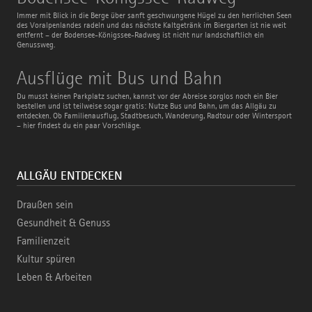
Königssee-
Radweg
Immer mit Blick in die Berge über sanft geschwungene Hügel zu den herrlichen Seen
des Voralpenlandes radeln und das nächste Kaltgetränk im Biergarten ist nie weit
entfernt – der Bodensee-Königssee-Radweg ist nicht nur landschaftlich ein
Genussweg.
Ausflüge
Ausflüge mit Bus und Bahn
mit
Bus
Du musst keinen Parkplatz suchen, kannst vor der Abreise sorglos noch ein Bier
und
bestellen und ist teilweise sogar gratis: Nutze Bus und Bahn, um das Allgäu zu
Bahn
entdecken. Ob Familienausflug, Stadtbesuch, Wanderung, Radtour oder Wintersport
– hier findest du ein paar Vorschläge.
ALLGÄU ENTDECKEN
Draußen sein
Gesundheit & Genuss
Familienzeit
Kultur spüren
Leben & Arbeiten