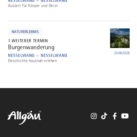
NESSELWANG — NESSELWANG
Auszeit für Körper und Geist
mehr
dazu
NATURERLEBNIS
1 WEITERER TERMIN
©
Burgenwanderung
5
20.08.2026
NESSELWANG — NESSELWANG
Geschichte hautnah erleben
Instagram
TikTok
Faceboo
You