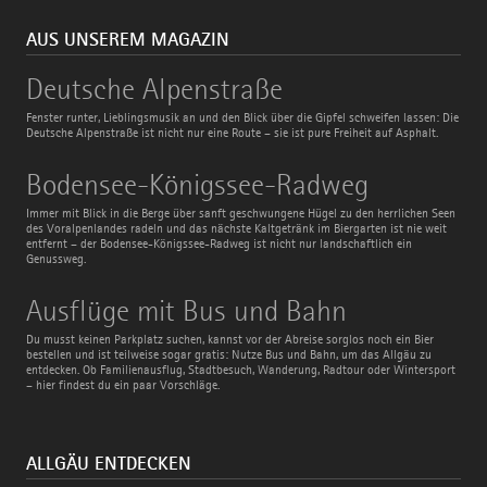
AUS UNSEREM MAGAZIN
Deutsche
Deutsche Alpenstraße
Alpenstraße
Fenster runter, Lieblingsmusik an und den Blick über die Gipfel schweifen lassen: Die
Deutsche Alpenstraße ist nicht nur eine Route – sie ist pure Freiheit auf Asphalt.
Bodensee-
Bodensee-Königssee-Radweg
Königssee-
Radweg
Immer mit Blick in die Berge über sanft geschwungene Hügel zu den herrlichen Seen
des Voralpenlandes radeln und das nächste Kaltgetränk im Biergarten ist nie weit
entfernt – der Bodensee-Königssee-Radweg ist nicht nur landschaftlich ein
Genussweg.
Ausflüge
Ausflüge mit Bus und Bahn
mit
Bus
Du musst keinen Parkplatz suchen, kannst vor der Abreise sorglos noch ein Bier
und
bestellen und ist teilweise sogar gratis: Nutze Bus und Bahn, um das Allgäu zu
Bahn
entdecken. Ob Familienausflug, Stadtbesuch, Wanderung, Radtour oder Wintersport
– hier findest du ein paar Vorschläge.
ALLGÄU ENTDECKEN