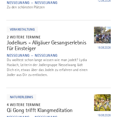
12.08.2026
NESSELWANG — NESSELWANG
Zu den schönsten Plätzen
mehr
dazu
VERANSTALTUNG
2 WEITERE TERMINE
Jodelkurs - Allgäuer Gesangserlebnis
3
für Einsteiger
18.08.2026
NESSELWANG — NESSELWANG
Du wolltest schon lange wissen wie man jodelt? Lydia
Haslach, Leiterin der Jodlergruppe Nesselwang lädt
Dich ein, etwas über das Jodeln zu erfahren und einen
Jodler aus Dir zu entlocken.
mehr
dazu
NATURERLEBNIS
4 WEITERE TERMINE
©
Qi Gong trifft Klangmeditation
4
19.08.2026