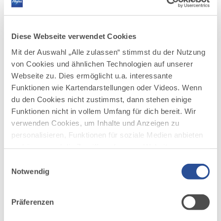
Höhepunkt im Herbst:
Naturerlebnis: Der Wasserfallweg zählt zu den
bekanntesten Ausflugszielen im Allgäu.
Diese Webseite verwendet Cookies
Sportliche Spannung: Mitglieder der
Mit der Auswahl „Alle zulassen“ stimmst du der Nutzung
Feuerwehren und dem THW aus Deutschland
von Cookies und ähnlichen Technologien auf unserer
und den angrenzenden Nachbarländern
Webseite zu. Dies ermöglicht u.a. interessante
stellen sich in voller Montur der
Funktionen wie Kartendarstellungen oder Videos. Wenn
Herausforderung.
du den Cookies nicht zustimmst, dann stehen einige
Familiäre Stimmung: Kinder, Familien und
Funktionen nicht in vollem Umfang für dich bereit. Wir
Urlauber sind zum Anfeuern eingeladen.
Zuschauen oder Mitmachen – beides lohnt
verwenden Cookies, um Inhalte und Anzeigen zu
sich
personalisieren, Funktionen für soziale Medien anbieten
Während sich Besucher auf ein packendes
zu können und die Zugriffe auf unsere Website zu
Live-Erlebnis freuen dürfen, gibt es für
analysieren. Außerdem geben wir Informationen zu
Einwilligungsauswahl
interessierte Einsatzkräfte noch freie
deiner Verwendung unserer Website an unsere Partner
Notwendig
Startplätze.
für soziale Medien, Werbung und Analysen weiter.
Unsere Partner führen diese Informationen
Save the Date
Präferenzen
möglicherweise mit weiteren Daten zusammen, die du
Am Samstag, den 18. Oktober 2025, heißt es:
ihnen bereitgestellt hast oder die sie im Rahmen Ihrer