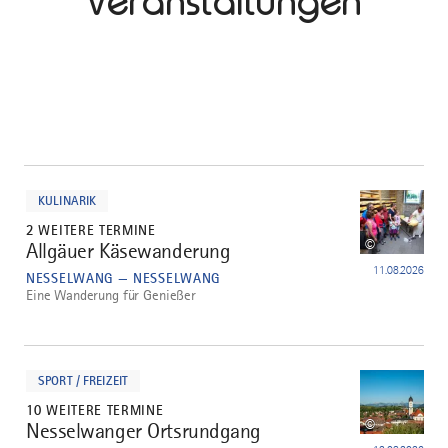
Veranstaltungen
mehr
dazu
KULINARIK
2 WEITERE TERMINE
©
Allgäuer Käsewanderung
1
11.08.2026
NESSELWANG — NESSELWANG
Eine Wanderung für Genießer
mehr
dazu
SPORT / FREIZEIT
10 WEITERE TERMINE
©
Nesselwanger Ortsrundgang
2