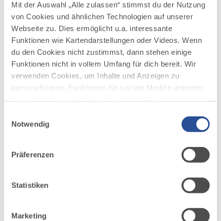
Mit der Auswahl „Alle zulassen“ stimmst du der Nutzung
von Cookies und ähnlichen Technologien auf unserer
Webseite zu. Dies ermöglicht u.a. interessante
Funktionen wie Kartendarstellungen oder Videos. Wenn
DAZU PASSEND
Ähnliche
du den Cookies nicht zustimmst, dann stehen einige
Funktionen nicht in vollem Umfang für dich bereit. Wir
Veranstaltungen
verwenden Cookies, um Inhalte und Anzeigen zu
personalisieren, Funktionen für soziale Medien anbieten
zu können und die Zugriffe auf unsere Website zu
analysieren. Außerdem geben wir Informationen zu
Einwilligungsauswahl
deiner Verwendung unserer Website an unsere Partner
Notwendig
für soziale Medien, Werbung und Analysen weiter.
Unsere Partner führen diese Informationen
Präferenzen
möglicherweise mit weiteren Daten zusammen, die du
mehr
dazu
ihnen bereitgestellt hast oder die sie im Rahmen Ihrer
NATURERLEBNIS
Nutzung der Dienste gesammelt haben.
Statistiken
28 WEITERE TERMINE
Erlebe den Wald mit allen Sinnen
11.08.2026
TREFFPUNKT: TICKETAUTOMAT AM BAHNHOF
Marketing