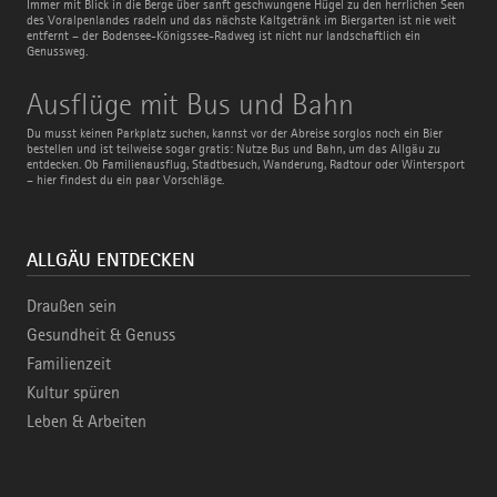
Radweg
Immer mit Blick in die Berge über sanft geschwungene Hügel zu den herrlichen Seen
des Voralpenlandes radeln und das nächste Kaltgetränk im Biergarten ist nie weit
entfernt – der Bodensee-Königssee-Radweg ist nicht nur landschaftlich ein
Genussweg.
Ausflüge
Ausflüge mit Bus und Bahn
mit
Bus
Du musst keinen Parkplatz suchen, kannst vor der Abreise sorglos noch ein Bier
und
bestellen und ist teilweise sogar gratis: Nutze Bus und Bahn, um das Allgäu zu
Bahn
entdecken. Ob Familienausflug, Stadtbesuch, Wanderung, Radtour oder Wintersport
– hier findest du ein paar Vorschläge.
ALLGÄU ENTDECKEN
Draußen sein
Gesundheit & Genuss
Familienzeit
Kultur spüren
Leben & Arbeiten