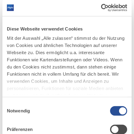
Diese Webseite verwendet Cookies
Mit der Auswahl „Alle zulassen“ stimmst du der Nutzung
von Cookies und ähnlichen Technologien auf unserer
Webseite zu. Dies ermöglicht u.a. interessante
Funktionen wie Kartendarstellungen oder Videos. Wenn
du den Cookies nicht zustimmst, dann stehen einige
DAZU PASSEND
Funktionen nicht in vollem Umfang für dich bereit. Wir
Ähnliche
verwenden Cookies, um Inhalte und Anzeigen zu
Veranstaltungen
personalisieren, Funktionen für soziale Medien anbieten
zu können und die Zugriffe auf unsere Website zu
analysieren. Außerdem geben wir Informationen zu
Einwilligungsauswahl
deiner Verwendung unserer Website an unsere Partner
Notwendig
für soziale Medien, Werbung und Analysen weiter.
Unsere Partner führen diese Informationen
Präferenzen
möglicherweise mit weiteren Daten zusammen, die du