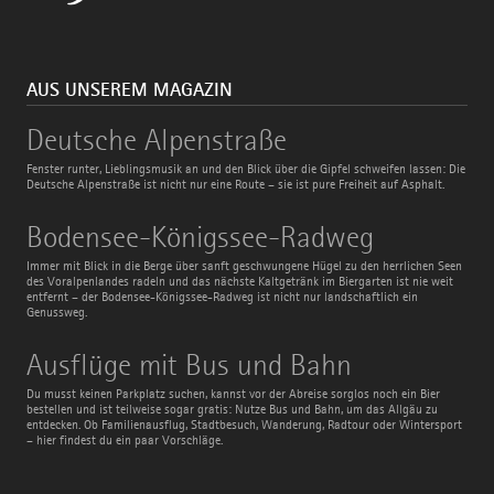
AUS UNSEREM MAGAZIN
Deutsche
Deutsche Alpenstraße
Alpenstraße
Fenster runter, Lieblingsmusik an und den Blick über die Gipfel schweifen lassen: Die
Deutsche Alpenstraße ist nicht nur eine Route – sie ist pure Freiheit auf Asphalt.
Bodensee-
Bodensee-Königssee-Radweg
Königssee-
Radweg
Immer mit Blick in die Berge über sanft geschwungene Hügel zu den herrlichen Seen
des Voralpenlandes radeln und das nächste Kaltgetränk im Biergarten ist nie weit
entfernt – der Bodensee-Königssee-Radweg ist nicht nur landschaftlich ein
Genussweg.
Ausflüge
Ausflüge mit Bus und Bahn
mit
Bus
Du musst keinen Parkplatz suchen, kannst vor der Abreise sorglos noch ein Bier
und
bestellen und ist teilweise sogar gratis: Nutze Bus und Bahn, um das Allgäu zu
Bahn
entdecken. Ob Familienausflug, Stadtbesuch, Wanderung, Radtour oder Wintersport
– hier findest du ein paar Vorschläge.