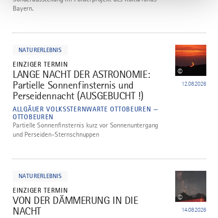
Bayern.
mehr
dazu
NATURERLEBNIS
EINZIGER TERMIN
©
LANGE NACHT DER ASTRONOMIE:
3
Partielle Sonnenfinsternis und
12.08.2026
Perseidennacht (AUSGEBUCHT !)
ALLGÄUER VOLKSSTERNWARTE OTTOBEUREN —
OTTOBEUREN
Partielle Sonnenfinsternis kurz vor Sonnenuntergang
und Perseiden-Sternschnuppen
mehr
dazu
NATURERLEBNIS
EINZIGER TERMIN
©
VON DER DÄMMERUNG IN DIE
4
NACHT
14.08.2026