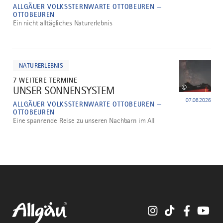
ALLGÄUER VOLKSSTERNWARTE OTTOBEUREN —
OTTOBEUREN
Ein nicht alltägliches Naturerlebnis
mehr
dazu
NATURERLEBNIS
7 WEITERE TERMINE
©
UNSER SONNENSYSTEM
5
07.08.2026
ALLGÄUER VOLKSSTERNWARTE OTTOBEUREN —
OTTOBEUREN
Eine spannende Reise zu unseren Nachbarn im All
Instagram
TikTok
Faceboo
You