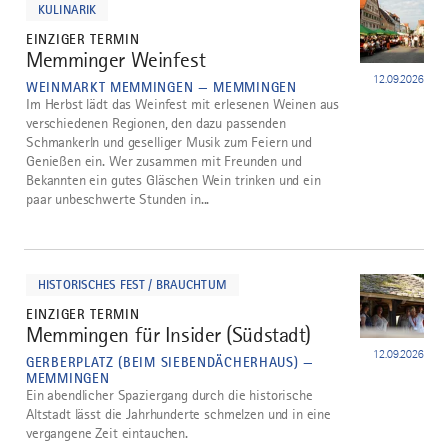
KULINARIK
EINZIGER TERMIN
Memminger Weinfest
4
12.09.2026
WEINMARKT MEMMINGEN — MEMMINGEN
Im Herbst lädt das Weinfest mit erlesenen Weinen aus
verschiedenen Regionen, den dazu passenden
Schmankerln und geselliger Musik zum Feiern und
Genießen ein. Wer zusammen mit Freunden und
Bekannten ein gutes Gläschen Wein trinken und ein
paar unbeschwerte Stunden in...
mehr
dazu
HISTORISCHES FEST / BRAUCHTUM
EINZIGER TERMIN
Memmingen für Insider (Südstadt)
5
12.09.2026
GERBERPLATZ (BEIM SIEBENDÄCHERHAUS) —
MEMMINGEN
Ein abendlicher Spaziergang durch die historische
Altstadt lässt die Jahrhunderte schmelzen und in eine
vergangene Zeit eintauchen.