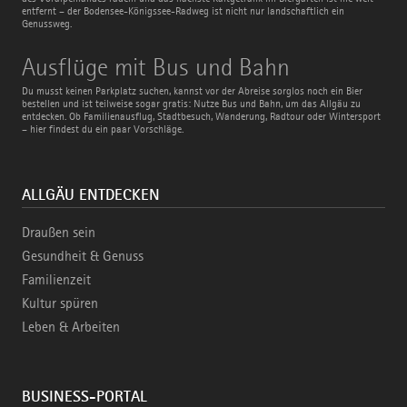
entfernt – der Bodensee-Königssee-Radweg ist nicht nur landschaftlich ein
Genussweg.
Ausflüge
Ausflüge mit Bus und Bahn
mit
Bus
Du musst keinen Parkplatz suchen, kannst vor der Abreise sorglos noch ein Bier
und
bestellen und ist teilweise sogar gratis: Nutze Bus und Bahn, um das Allgäu zu
Bahn
entdecken. Ob Familienausflug, Stadtbesuch, Wanderung, Radtour oder Wintersport
– hier findest du ein paar Vorschläge.
ALLGÄU ENTDECKEN
Draußen sein
Gesundheit & Genuss
Familienzeit
Kultur spüren
Leben & Arbeiten
BUSINESS-PORTAL