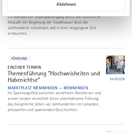
"Zauber der Altstadt"
29.08.2026
Ablehnen
MARKTPLATZ MEMMINGEN — MEMMINGEN
Ein abendlicher Stadtspaziergang durch die historische
Altstadt mit Begehung der Stadtmauer lässt die
Jahrhunderte schmelzen und in eine vergangene Zeit
eintauchen.
mehr
dazu
FÜHRUNG
EINZIGER TERMIN
Themenführung "Hochweisheiten und
3
Habenichtse"
04.09.2026
MARKTPLATZ MEMMINGEN — MEMMINGEN
Im Spannungsfeld zwischen vornehmen Ratsherren und
armen Leuten vermittelt diese unterhaltsame Führung
das bürgerliche Leben vor Jahrhunderten mit pikanten,
amüsanten und spannenden Geschichten.
mehr
dazu