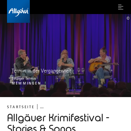
Menu
©
Termin in der Vergangenheit
Einziger Termin
MEMMINGEN
...
STARTSEITE
Allgäuer Krimifestival -
Stories & Songs