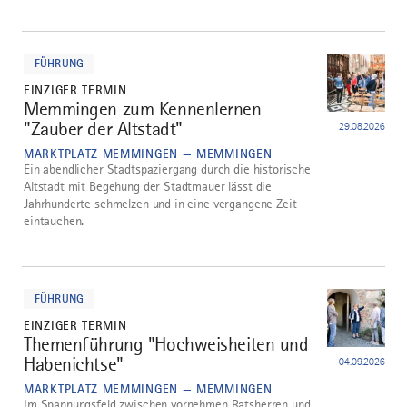
mehr
dazu
FÜHRUNG
EINZIGER TERMIN
Memmingen zum Kennenlernen
2
"Zauber der Altstadt"
29.08.2026
MARKTPLATZ MEMMINGEN — MEMMINGEN
Ein abendlicher Stadtspaziergang durch die historische
Altstadt mit Begehung der Stadtmauer lässt die
Jahrhunderte schmelzen und in eine vergangene Zeit
eintauchen.
mehr
dazu
FÜHRUNG
EINZIGER TERMIN
Themenführung "Hochweisheiten und
3
Habenichtse"
04.09.2026
MARKTPLATZ MEMMINGEN — MEMMINGEN
Im Spannungsfeld zwischen vornehmen Ratsherren und