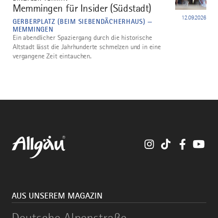
Memmingen für Insider (Südstadt)
5
12.09.2026
GERBERPLATZ (BEIM SIEBENDÄCHERHAUS) —
MEMMINGEN
Ein abendlicher Spaziergang durch die historische
Altstadt lässt die Jahrhunderte schmelzen und in eine
vergangene Zeit eintauchen.
Instagram
TikTok
Faceboo
You
AUS UNSEREM MAGAZIN
Deutsche
Deutsche Alpenstraße