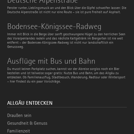
Alpenstraße
Fenster runter, Lieblingsmusik an und den Blick über die Gipfel schweifen lassen: Die
Deutsche Alpenstraße ist nicht nur eine Route – sie ist pure Freiheit auf Asphalt.
Bodensee-
Bodensee-Königssee-Radweg
Königssee-
Radweg
Immer mit Blick in die Berge über sanft geschwungene Hügel zu den herrlichen Seen
des Voralpenlandes radeln und das nächste Kaltgetränk im Biergarten ist nie weit
entfernt – der Bodensee-Königssee-Radweg ist nicht nur landschaftlich ein
Genussweg.
Ausflüge
Ausflüge mit Bus und Bahn
mit
Bus
Du musst keinen Parkplatz suchen, kannst vor der Abreise sorglos noch ein Bier
und
bestellen und ist teilweise sogar gratis: Nutze Bus und Bahn, um das Allgäu zu
Bahn
entdecken. Ob Familienausflug, Stadtbesuch, Wanderung, Radtour oder Wintersport
– hier findest du ein paar Vorschläge.
ALLGÄU ENTDECKEN
Draußen sein
Gesundheit & Genuss
Familienzeit