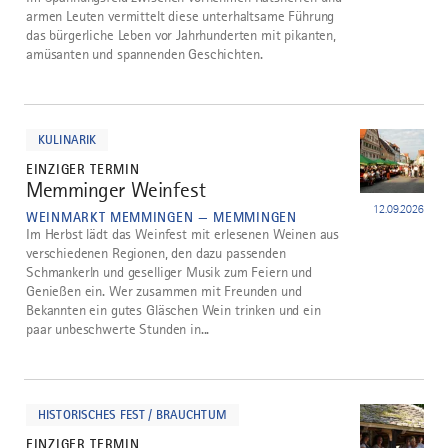
armen Leuten vermittelt diese unterhaltsame Führung
das bürgerliche Leben vor Jahrhunderten mit pikanten,
amüsanten und spannenden Geschichten.
mehr
dazu
KULINARIK
EINZIGER TERMIN
Memminger Weinfest
4
12.09.2026
WEINMARKT MEMMINGEN — MEMMINGEN
Im Herbst lädt das Weinfest mit erlesenen Weinen aus
verschiedenen Regionen, den dazu passenden
Schmankerln und geselliger Musik zum Feiern und
Genießen ein. Wer zusammen mit Freunden und
Bekannten ein gutes Gläschen Wein trinken und ein
paar unbeschwerte Stunden in...
mehr
dazu
HISTORISCHES FEST / BRAUCHTUM
EINZIGER TERMIN