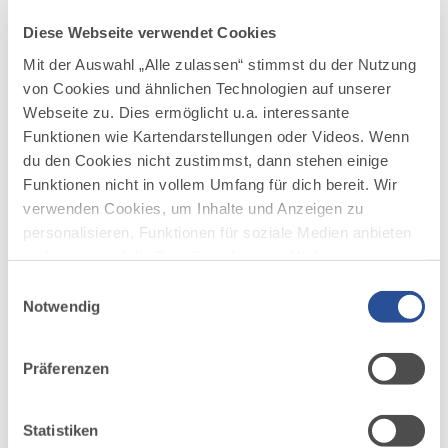
erschlossen.
Diese Webseite verwendet Cookies
Mit der Auswahl „Alle zulassen“ stimmst du der Nutzung
von Cookies und ähnlichen Technologien auf unserer
Webseite zu. Dies ermöglicht u.a. interessante
Funktionen wie Kartendarstellungen oder Videos. Wenn
du den Cookies nicht zustimmst, dann stehen einige
Funktionen nicht in vollem Umfang für dich bereit. Wir
verwenden Cookies, um Inhalte und Anzeigen zu
personalisieren, Funktionen für soziale Medien anbieten
zu können und die Zugriffe auf unsere Website zu
analysieren. Außerdem geben wir Informationen zu
Einwilligungsauswahl
deiner Verwendung unserer Website an unsere Partner
Notwendig
©
für soziale Medien, Werbung und Analysen weiter.
Unsere Partner führen diese Informationen
Präferenzen
möglicherweise mit weiteren Daten zusammen, die du
ihnen bereitgestellt hast oder die sie im Rahmen Ihrer
Nutzung der Dienste gesammelt haben.
Statistiken