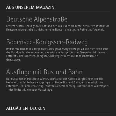
AUS UNSEREM MAGAZIN
Deutsche
Deutsche Alpenstraße
Alpenstraße
Fenster runter, Lieblingsmusik an und den Blick über die Gipfel schweifen lassen: Die
Deutsche Alpenstraße ist nicht nur eine Route – sie ist pure Freiheit auf Asphalt.
Bodensee-
Bodensee-Königssee-Radweg
Königssee-
Radweg
Immer mit Blick in die Berge über sanft geschwungene Hügel zu den herrlichen Seen
des Voralpenlandes radeln und das nächste Kaltgetränk im Biergarten ist nie weit
entfernt – der Bodensee-Königssee-Radweg ist nicht nur landschaftlich ein
Genussweg.
Ausflüge
Ausflüge mit Bus und Bahn
mit
Bus
Du musst keinen Parkplatz suchen, kannst vor der Abreise sorglos noch ein Bier
und
bestellen und ist teilweise sogar gratis: Nutze Bus und Bahn, um das Allgäu zu
Bahn
entdecken. Ob Familienausflug, Stadtbesuch, Wanderung, Radtour oder Wintersport
– hier findest du ein paar Vorschläge.
ALLGÄU ENTDECKEN