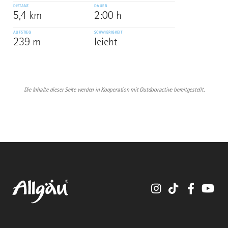
DISTANZ
DAUER
5,4 km
2:00 h
AUFSTIEG
SCHWIERIGKEIT
239 m
leicht
Die Inhalte dieser Seite werden in Kooperation mit Outdooractive bereitgestellt.
Instagram
TikTok
Faceboo
You