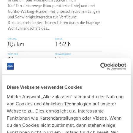
In und um Bad Wörishofen stehen Ihnen
fünf Terrainkurwege (blau punktierte Linie) und drei
Nordic-Walking-Runden mit unterschiedlichen Längen
und Schwierigkeitsgraden zur Verfügung.
Die ausgeschilderten Touren führen durch die hügelige
Wohlfühllandschaft des...
DISTANZ
DAUER
8,5 km
1:52 h
AUFSTIEG
SCHWIERIGKEIT
61 m
leicht
mehr
dazu
WANDERTOUR
Diese Webseite verwendet Cookies
Terrainkurweg IV Bad Wörishofen
3
Mit der Auswahl „Alle zulassen“ stimmst du der Nutzung
In und um Bad Wörishofen stehen Ihnen
von Cookies und ähnlichen Technologien auf unserer
fünf Terrainkurwege (blau punktierte Linie) und drei
Webseite zu. Dies ermöglicht u.a. interessante
Nordic-Walking-Runden mit unterschiedlichen Längen
Funktionen wie Kartendarstellungen oder Videos. Wenn
und Schwierigkeitsgraden zur Verfügung.
du den Cookies nicht zustimmst, dann stehen einige
Die ausgeschilderten Touren führen durch die hügelige
Wohlfühllandschaft des...
Funktionen nicht in vollem Umfang für dich bereit. Wir