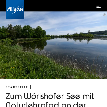
Menu
©
...
STARTSEITE
Zum Wörishofer See mit
Naturlehrpfad an der