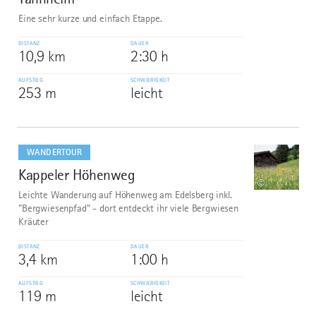
Eine sehr kurze und einfach Etappe.
DISTANZ
DAUER
10,9 km
2:30 h
AUFSTIEG
SCHWIERIGKEIT
253 m
leicht
mehr
dazu
WANDERTOUR
Kappeler Höhenweg
7
©
Leichte Wanderung auf Höhenweg am Edelsberg inkl.
"Bergwiesenpfad" - dort entdeckt ihr viele Bergwiesen
Kräuter
DISTANZ
DAUER
3,4 km
1:00 h
AUFSTIEG
SCHWIERIGKEIT
119 m
leicht