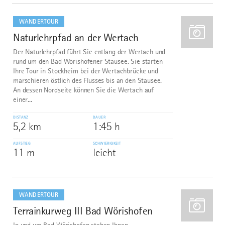
mehr
dazu
WANDERTOUR
Naturlehrpfad an der Wertach
1
Der Naturlehrpfad führt Sie entlang der Wertach und
rund um den Bad Wörishofener Stausee. Sie starten
Ihre Tour in Stockheim bei der Wertachbrücke und
marschieren östlich des Flusses bis an den Stausee.
An dessen Nordseite können Sie die Wertach auf
einer...
DISTANZ
DAUER
5,2 km
1:45 h
AUFSTIEG
SCHWIERIGKEIT
11 m
leicht
mehr
dazu
WANDERTOUR
Terrainkurweg III Bad Wörishofen
2