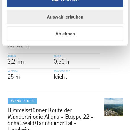
mehr
Auswahl erlauben
dazu
WANDERTOUR
Genießerweg Nonnenhorn
5
Ablehnen
©
Genießerweg Nonnenhorn - Auf den Spuren von Obst,
Wein und See
DISTANZ
DAUER
3,2 km
0:50 h
AUFSTIEG
SCHWIERIGKEIT
25 m
leicht
mehr
dazu
WANDERTOUR
Himmelsstürmer Route der
6
©
Wandertrilogie Allgäu - Etappe 22 -
Schattwald/Tannheimer Tal -
Tannheim