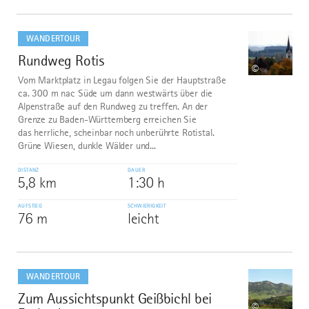
mehr
dazu
WANDERTOUR
Rundweg Rotis
8
©
Vom Marktplatz in Legau folgen Sie der Hauptstraße
ca. 300 m nac Süde um dann westwärts über die
Alpenstraße auf den Rundweg zu treffen. An der
Grenze zu Baden-Württemberg erreichen Sie
das herrliche, scheinbar noch unberührte Rotistal.
Grüne Wiesen, dunkle Wälder und...
DISTANZ
DAUER
5,8 km
1:30 h
AUFSTIEG
SCHWIERIGKEIT
76 m
leicht
mehr
dazu
WANDERTOUR
Zum Aussichtspunkt Geißbichl bei
9
©