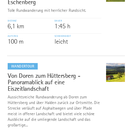
Eschenberg
Tolle Rundwanderung mit herrlicher Rundsicht.
DISTANZ
DAUER
6,1 km
1:45 h
AUFSTIEG
SCHWIERIGKEIT
100 m
leicht
mehr
dazu
WANDERTOUR
Von Doren zum Hüttersberg -
10
©
Panoramablick auf eine
Eiszeitlandschaft
Aussichtsreiche Rundwanderung ab Doren zum
Hüttersberg und über Halden zurück zur Ortsmitte. Die
Strecke verläuft auf Asphaltwegen und über Pfade
meist in offener Landschaft und bietet viele schöne
Ausblicke auf die umliegende Landschaft und das
großartige...