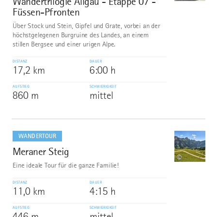
Wandertrilogie Allgäu - Etappe 07 -
Füssen-Pfronten
Über Stock und Stein, Gipfel und Grate, vorbei an der
höchstgelegenen Burgruine des Landes, an einem
stillen Bergsee und einer urigen Alpe.
DISTANZ
DAUER
17,2 km
6:00 h
AUFSTIEG
SCHWIERIGKEIT
860 m
mittel
mehr
dazu
WANDERTOUR
Meraner Steig
8
©
Eine ideale Tour für die ganze Familie!
DISTANZ
DAUER
11,0 km
4:15 h
AUFSTIEG
SCHWIERIGKEIT
446 m
mittel