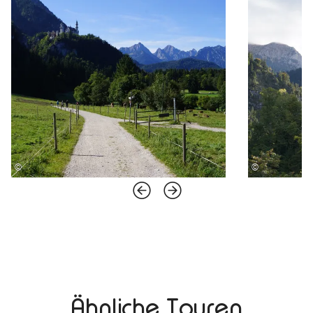
©
©
Ähnliche Touren