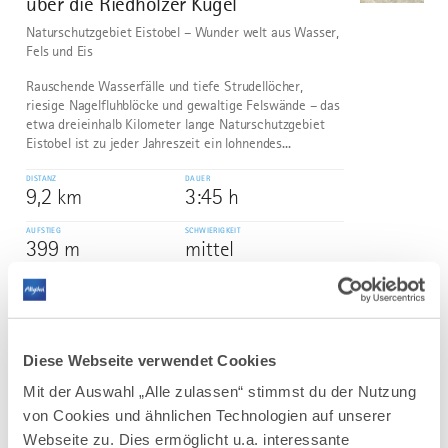
über die Riedholzer Kugel
Naturschutzgebiet Eistobel – Wunder welt aus Wasser,
Fels und Eis
Rauschende Wasserfälle und tiefe Strudellöcher,
riesige Nagelfluhblöcke und gewaltige Felswände – das
etwa dreieinhalb Kilometer lange Naturschutzgebiet
Eistobel ist zu jeder Jahreszeit ein lohnendes...
DISTANZ
DAUER
9,2 km
3:45 h
AUFSTIEG
SCHWIERIGKEIT
399 m
mittel
mehr
dazu
WANDERTOUR
Diese Webseite verwendet Cookies
Bad Wurzach | Wanderweg Nr. 5 –
3
©
Käserei-Tour – zusehen, staunen und
Mit der Auswahl „Alle zulassen“ stimmst du der Nutzung
probieren
von Cookies und ähnlichen Technologien auf unserer
Diese schöne Wanderung führt uns durch den
Webseite zu. Dies ermöglicht u.a. interessante