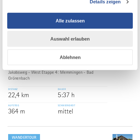
Details zeigen
79,5 km
21:59 h
AUFSTIEG
SCHWIERIGKEIT
1.016 m
mittel
Alle zulassen
mehr
Auswahl erlauben
dazu
WANDERTOUR
Jakobsweg - West Etappe 4:
5
Ablehnen
©
Memmingen - Bad Grönenbach
Jakobsweg - West Etappe 4: Memmingen - Bad
Grönenbach
DISTANZ
DAUER
22,4 km
5:37 h
AUFSTIEG
SCHWIERIGKEIT
364 m
mittel
mehr
dazu
WANDERTOUR