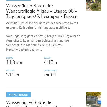
Wasserläufer Route der
6
©
Wandertrilogie Allgäu - Etappe 06 -
Tegelberghaus/Schwangau - Füssen
Achtung: Aktuell ist der Bereich des Alpenrosenwegs
gesperrt. Es ist eine Umleitung ausgeschildert.
Vom Tegelberg geht es stetig bergab. Drei unglaublich
Aussichtsbalkone auf den Schlosspark und die
Schlösser, die Marienbrücke mit Schloss
Neuschwanstein und am...
DISTANZ
DAUER
11,8 km
4:15 h
AUFSTIEG
SCHWIERIGKEIT
314 m
mittel
mehr
dazu
WANDERTOUR
Wasserläufer Route der
7
©