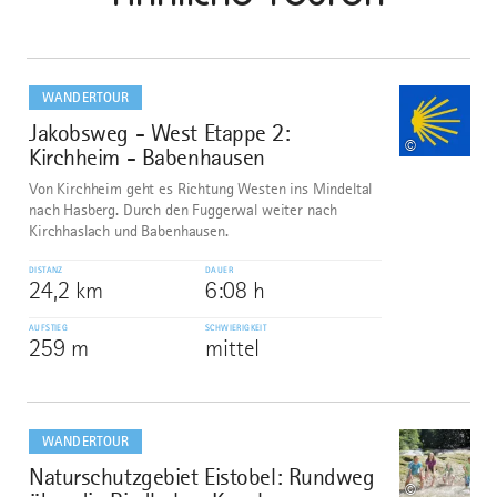
mehr
dazu
WANDERTOUR
Jakobsweg - West Etappe 2:
1
©
Kirchheim - Babenhausen
Von Kirchheim geht es Richtung Westen ins Mindeltal
nach Hasberg. Durch den Fuggerwal weiter nach
Kirchhaslach und Babenhausen.
DISTANZ
DAUER
24,2 km
6:08 h
AUFSTIEG
SCHWIERIGKEIT
259 m
mittel
mehr
dazu
WANDERTOUR
Naturschutzgebiet Eistobel: Rundweg
2
©