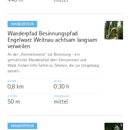
mehr
dazu
WANDERTOUR
Wanderpfad Besinnungspfad
9
©
Engelwarz Weitnau achtsam langsam
verweilen
An der „Himmelswiese“ zur Besinnung - ein
gemütlicher Wanderpfad über Streuwiesen und
Wald. Sieben Info-Tafeln zu Tehmen, die zur Umgebung
passen.
DISTANZ
DAUER
0,8 km
0:30 h
AUFSTIEG
SCHWIERIGKEIT
50 m
mittel
mehr
dazu
WANDERTOUR