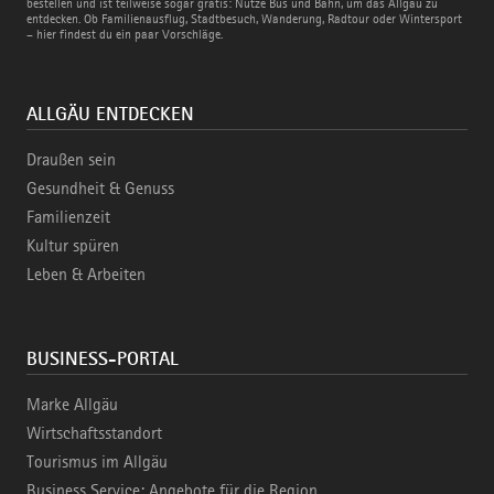
und
bestellen und ist teilweise sogar gratis: Nutze Bus und Bahn, um das Allgäu zu
Bahn
entdecken. Ob Familienausflug, Stadtbesuch, Wanderung, Radtour oder Wintersport
– hier findest du ein paar Vorschläge.
ALLGÄU ENTDECKEN
Draußen sein
Gesundheit & Genuss
Familienzeit
Kultur spüren
Leben & Arbeiten
BUSINESS-PORTAL
Marke Allgäu
Wirtschaftsstandort
Tourismus im Allgäu
Business Service: Angebote für die Region