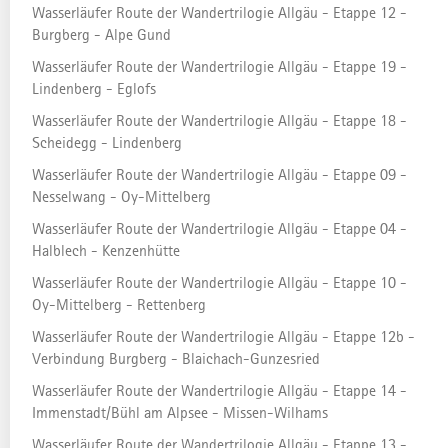
Wasserläufer Route der Wandertrilogie Allgäu - Etappe 12 -
Burgberg - Alpe Gund
Wasserläufer Route der Wandertrilogie Allgäu - Etappe 19 -
WANDERTOUR
TOP
Lindenberg - Eglofs
Wasserläufer Route der Wandertrilogie Allgäu - Etappe 18 -
TOUR AUF KOMOOT
Scheidegg - Lindenberg
Wasserläufer Route der Wandertrilogie Allgäu - Etappe 09 -
Nesselwang - Oy-Mittelberg
TOUR AUF OUTDOORACTIVE
Wasserläufer Route der Wandertrilogie Allgäu - Etappe 04 -
Halblech - Kenzenhütte
GPX-DOWNLOAD
Wasserläufer Route der Wandertrilogie Allgäu - Etappe 10 -
Oy-Mittelberg - Rettenberg
Wasserläufer Route der Wandertrilogie Allgäu - Etappe 12b -
GPX-DOWNLOAD (MIT WEGPUNKTEN)
Verbindung Burgberg - Blaichach-Gunzesried
Wasserläufer Route der Wandertrilogie Allgäu - Etappe 14 -
Immenstadt/Bühl am Alpsee - Missen-Wilhams
Wasserläufer Route der Wandertrilogie Allgäu - Etappe 13 -
VERANTWORTLICH FÜR DEN INHALT