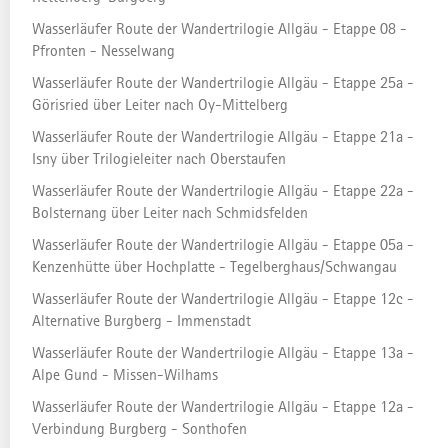
1291 Hm
Wasserläufer Route der Wandertrilogie Allgäu - Etappe 08 -
ABSTIEG
Pfronten - Nesselwang
870 Hm
Wasserläufer Route der Wandertrilogie Allgäu - Etappe 25a -
Görisried über Leiter nach Oy-Mittelberg
SCHWIERIGKEIT
schwer
Wasserläufer Route der Wandertrilogie Allgäu - Etappe 21a -
Isny über Trilogieleiter nach Oberstaufen
Wasserläufer Route der Wandertrilogie Allgäu - Etappe 22a -
AUF DER ALLGÄU KARTE
Bolsternang über Leiter nach Schmidsfelden
Wasserläufer Route der Wandertrilogie Allgäu - Etappe 05a -
Kenzenhütte über Hochplatte - Tegelberghaus/Schwangau
Wasserläufer Route der Wandertrilogie Allgäu - Etappe 12c -
Alternative Burgberg - Immenstadt
Wasserläufer Route der Wandertrilogie Allgäu - Etappe 13a -
Alpe Gund - Missen-Wilhams
Wasserläufer Route der Wandertrilogie Allgäu - Etappe 12a -
Verbindung Burgberg - Sonthofen