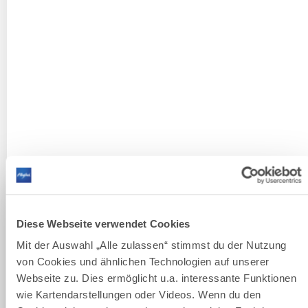
Görisried - Leuterschach
Wanderung entlang der Wertach. Steige, Stege und viel
Über- und Weitblick.
DISTANZ
DAUER
19,7 km
5:30 h
AUFSTIEG
SCHWIERIGKEIT
275 m
mittel
mehr
dazu
WANDERTOUR
Wasserläufer-Route der
12
©
Wandertrilogie Allgäu - Etappe 01 -
Etappe 26
Diese Webseite verwendet Cookies
Die Wasserläufer Route besteht aus 26 Etappen und
Mit der Auswahl „Alle zulassen“ stimmst du der Nutzung
ohne Zuwegungen gerechnet ist insgesamt 406 km
von Cookies und ähnlichen Technologien auf unserer
lang.
Webseite zu. Dies ermöglicht u.a. interessante Funktionen
DISTANZ
DAUER
wie Kartendarstellungen oder Videos. Wenn du den
381,6 km
110:10 h