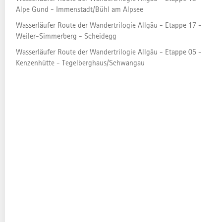
Allgäu
Alpe Gund - Immenstadt/Bühl am Alpsee
Wasserläufer Route der Wandertrilogie Allgäu - Etappe 17 -
Weiler-Simmerberg - Scheidegg
Die besondere Kraft der Berger des
Wasserläufer Route der Wandertrilogie Allgäu - Etappe 05 -
Ammergebirges spüren. Eine anspruchsvolle
Kenzenhütte - Tegelberghaus/Schwangau
Etappe mit einigen Anstiegen und
traumhaften Panoramen. Nur für
Trittsicherer!
Hinweis: aktuell ist eine Übernachtung im
Tegelberghaus nicht möglich.
HÖHENPROFIL