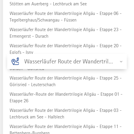
Stötten am Auerberg - Lechbruck am See
Etappe 05a -
Wasserläufer Route der Wandertrilogie Allgäu - Etappe 06 -
Kenzenhütte über
Tegelberghaus/Schwangau - Füssen
Hochplatte -
Wasserläufer Route der Wandertrilogie Allgäu - Etappe 23 -
Ermengerst - Durach
Tegelberghaus/Schwanga
Wasserläufer Route der Wandertrilogie Allgäu - Etappe 20 -
Eglofs - Isny
Wasserläufer Route der Wandertrilogie Allgäu - Etappe 01 - Marktoberdorf - Stötten am Auerberg
Wasserläufer Route der Wandertrilogie Allgäu - Etappe 24 -
Durach - Görisried
Wasserläufer Route der Wandertrilogie Allgäu - Etappe 25 -
Görisried - Leuterschach
STRECKE
13,76 km
Wasserläufer-Route der Wandertrilogie Allgäu - Etappe 01 -
Etappe 26
DAUER
Wasserläufer Route der Wandertrilogie Allgäu - Etappe 03 -
8:00 h
Lechbruck am See - Halblech
Wasserläufer Route der Wandertrilogie Allgäu - Etappe 11 -
AUFSTIEG
Rettenberg-Burgberg