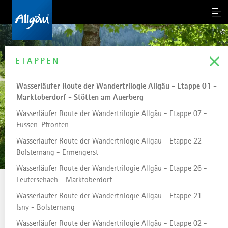
Men
©
ETAPPEN
Wasserläufer Route der Wandertrilogie Allgäu - Etappe 01 -
Marktoberdorf - Stötten am Auerberg
Wasserläufer Route der Wandertrilogie Allgäu - Etappe 07 -
Füssen-Pfronten
Wasserläufer Route der Wandertrilogie Allgäu - Etappe 22 -
Bolsternang - Ermengerst
Wasserläufer Route der Wandertrilogie Allgäu - Etappe 26 -
Leuterschach - Marktoberdorf
...
STARTSEITE
Wasserläufer Route der Wandertrilogie Allgäu - Etappe 21 -
Wasserläufer Route der
Isny - Bolsternang
Wandertrilogie Allgäu -
Wasserläufer Route der Wandertrilogie Allgäu - Etappe 02 -