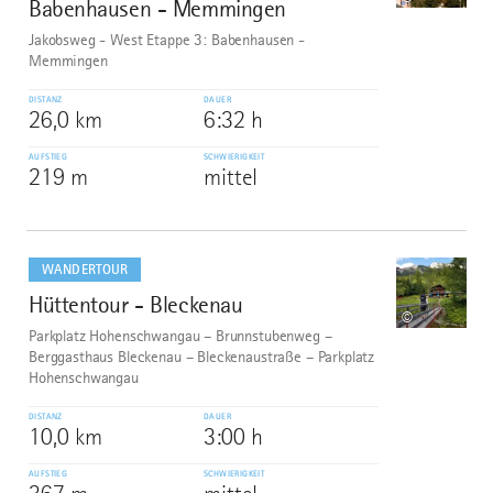
Babenhausen - Memmingen
Jakobsweg - West Etappe 3: Babenhausen -
Memmingen
DISTANZ
DAUER
26,0 km
6:32 h
AUFSTIEG
SCHWIERIGKEIT
219 m
mittel
mehr
dazu
WANDERTOUR
Hüttentour - Bleckenau
9
©
Parkplatz Hohenschwangau – Brunnstubenweg –
Berggasthaus Bleckenau – Bleckenaustraße – Parkplatz
Hohenschwangau
DISTANZ
DAUER
10,0 km
3:00 h
AUFSTIEG
SCHWIERIGKEIT