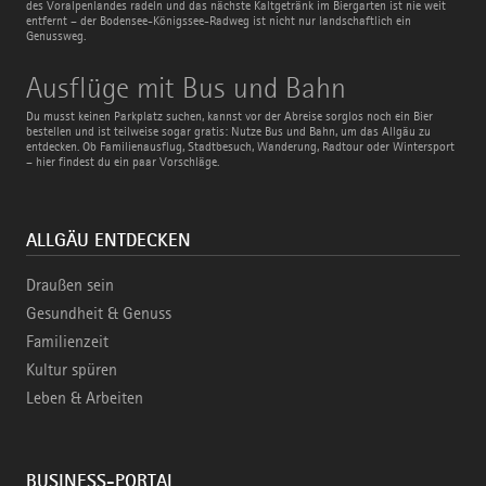
des Voralpenlandes radeln und das nächste Kaltgetränk im Biergarten ist nie weit
entfernt – der Bodensee-Königssee-Radweg ist nicht nur landschaftlich ein
Genussweg.
Ausflüge
Ausflüge mit Bus und Bahn
mit
Bus
Du musst keinen Parkplatz suchen, kannst vor der Abreise sorglos noch ein Bier
und
bestellen und ist teilweise sogar gratis: Nutze Bus und Bahn, um das Allgäu zu
Bahn
entdecken. Ob Familienausflug, Stadtbesuch, Wanderung, Radtour oder Wintersport
– hier findest du ein paar Vorschläge.
ALLGÄU ENTDECKEN
Draußen sein
Gesundheit & Genuss
Familienzeit
Kultur spüren
Leben & Arbeiten
BUSINESS-PORTAL