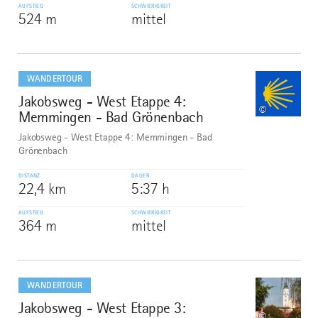
AUFSTIEG
SCHWIERIGKEIT
524 m
mittel
mehr
dazu
WANDERTOUR
Jakobsweg - West Etappe 4:
7
©
Memmingen - Bad Grönenbach
Jakobsweg - West Etappe 4: Memmingen - Bad
Grönenbach
DISTANZ
DAUER
22,4 km
5:37 h
AUFSTIEG
SCHWIERIGKEIT
364 m
mittel
mehr
dazu
WANDERTOUR
Jakobsweg - West Etappe 3:
8
©