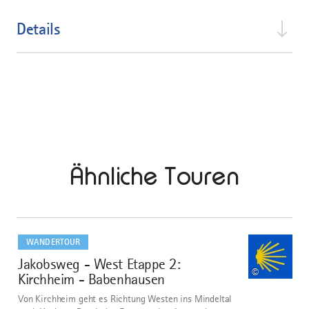
Details
Ähnliche Touren
mehr
dazu
WANDERTOUR
Jakobsweg - West Etappe 2:
1
©
Kirchheim - Babenhausen
Von Kirchheim geht es Richtung Westen ins Mindeltal