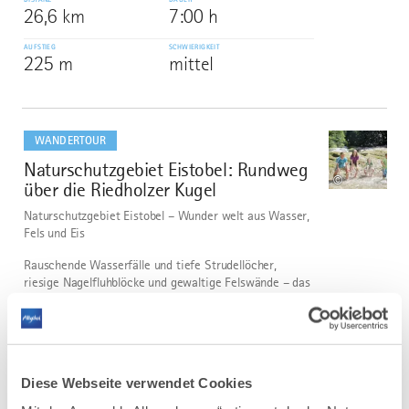
26,6 km
7:00 h
AUFSTIEG
SCHWIERIGKEIT
225 m
mittel
mehr
dazu
WANDERTOUR
Naturschutzgebiet Eistobel: Rundweg
3
©
über die Riedholzer Kugel
Naturschutzgebiet Eistobel – Wunder welt aus Wasser,
Fels und Eis
Rauschende Wasserfälle und tiefe Strudellöcher,
riesige Nagelfluhblöcke und gewaltige Felswände – das
etwa dreieinhalb Kilometer lange Naturschutzgebiet
Eistobel ist zu jeder Jahreszeit ein lohnendes...
DISTANZ
DAUER
9,2 km
3:45 h
Diese Webseite verwendet Cookies
AUFSTIEG
SCHWIERIGKEIT