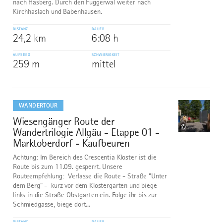
nach Hasberg. Durch den Fuggerwal weiter nach
Kirchhaslach und Babenhausen.
DISTANZ
DAUER
24,2 km
6:08 h
AUFSTIEG
SCHWIERIGKEIT
259 m
mittel
mehr
dazu
WANDERTOUR
Wiesengänger Route der
2
©
Wandertrilogie Allgäu - Etappe 01 -
Marktoberdorf - Kaufbeuren
Achtung: Im Bereich des Crescentia Kloster ist die
Route bis zum 11.09. gesperrt. Unsere
Routeempfehlung: Verlasse die Route - Straße "Unter
dem Berg" - kurz vor dem Klostergarten und biege
links in die Straße Obstgarten ein. Folge ihr bis zur
Schmiedgasse, biege dort...
DISTANZ
DAUER