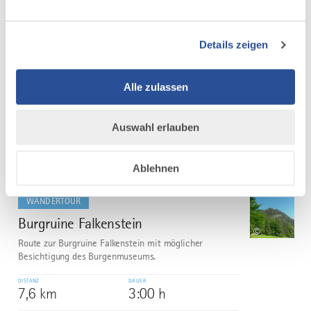
WANDERTOUR
Sulzrundweg bei Roßhaupten
5
Ruhige Wanderung zu einem großen Waldgebiet mit
Details zeigen
herrlichem Blick auf Roßhaupten und einem tollen
Alpenpanorama.
Alle zulassen
DISTANZ
DAUER
8,6 km
2:00 h
Auswahl erlauben
AUFSTIEG
SCHWIERIGKEIT
69 m
mittel
Ablehnen
mehr
dazu
WANDERTOUR
Burgruine Falkenstein
6
©
Route zur Burgruine Falkenstein mit möglicher
Besichtigung des Burgenmuseums.
DISTANZ
DAUER
7,6 km
3:00 h