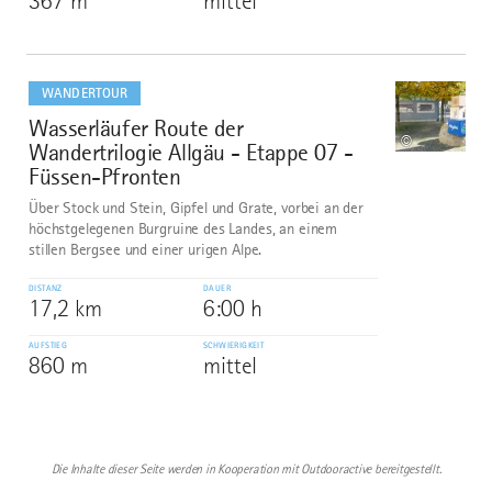
367 m
mittel
mehr
dazu
WANDERTOUR
Wasserläufer Route der
10
©
Wandertrilogie Allgäu - Etappe 07 -
Füssen-Pfronten
Über Stock und Stein, Gipfel und Grate, vorbei an der
höchstgelegenen Burgruine des Landes, an einem
stillen Bergsee und einer urigen Alpe.
DISTANZ
DAUER
17,2 km
6:00 h
AUFSTIEG
SCHWIERIGKEIT
860 m
mittel
Die Inhalte dieser Seite werden in Kooperation mit Outdooractive bereitgestellt.