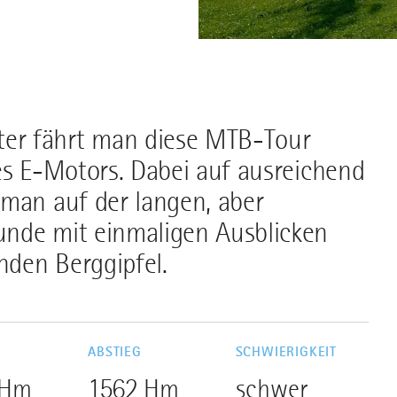
er fährt man diese MTB-Tour
es E-Motors. Dabei auf ausreichend
 man auf der langen, aber
unde mit einmaligen Ausblicken
den Berggipfel.
G
ABSTIEG
SCHWIERIGKEIT
 Hm
1562 Hm
schwer