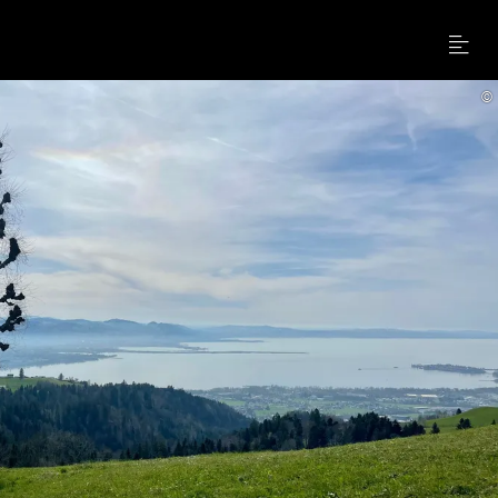
Menu
©