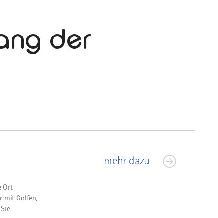
ang der
mehr dazu
e Ort
r mit Golfen,
 Sie