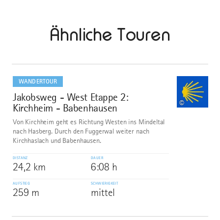
Ähnliche Touren
mehr
dazu
WANDERTOUR
Jakobsweg - West Etappe 2:
1
©
Kirchheim - Babenhausen
Von Kirchheim geht es Richtung Westen ins Mindeltal
nach Hasberg. Durch den Fuggerwal weiter nach
Kirchhaslach und Babenhausen.
DISTANZ
DAUER
24,2 km
6:08 h
AUFSTIEG
SCHWIERIGKEIT
259 m
mittel
mehr