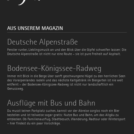
AUS UNSEREM MAGAZIN
Deutsche
Deutsche Alpenstraße
Alpenstraße
Fenster runter, Lieblingsmusik an und den Blick über die Gipfel schweifen lassen: Die
Deutsche Alpenstraße ist nicht nur eine Route – sie ist pure Freiheit auf Asphalt.
Bodensee-
Bodensee-Königssee-Radweg
Königssee-
Radweg
Immer mit Blick in die Berge über sanft geschwungene Hügel zu den herrlichen Seen
des Voralpenlandes radeln und das nächste Kaltgetränk im Biergarten ist nie weit
entfernt – der Bodensee-Königssee-Radweg ist nicht nur landschaftlich ein
Genussweg.
Ausflüge
Ausflüge mit Bus und Bahn
mit
Bus
Du musst keinen Parkplatz suchen, kannst vor der Abreise sorglos noch ein Bier
und
bestellen und ist teilweise sogar gratis: Nutze Bus und Bahn, um das Allgäu zu
Bahn
entdecken. Ob Familienausflug, Stadtbesuch, Wanderung, Radtour oder Wintersport
– hier findest du ein paar Vorschläge.