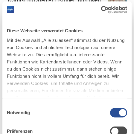
Naturschutzgebiet Eistobel: Rundweg
©
über die Riedholzer Kugel
Naturschutzgebiet Eistobel – Wunder welt aus Wasser,
Fels und Eis
Diese Webseite verwendet Cookies
Rauschende Wasserfälle und tiefe Strudellöcher,
riesige Nagelfluhblöcke und gewaltige Felswände – das
Mit der Auswahl „Alle zulassen“ stimmst du der Nutzung
etwa dreieinhalb Kilometer lange Naturschutzgebiet
von Cookies und ähnlichen Technologien auf unserer
Eistobel ist zu jeder Jahreszeit ein lohnendes...
Webseite zu. Dies ermöglicht u.a. interessante
DISTANZ
DAUER
Funktionen wie Kartendarstellungen oder Videos. Wenn
9,2 km
3:45 h
du den Cookies nicht zustimmst, dann stehen einige
Funktionen nicht in vollem Umfang für dich bereit. Wir
AUFSTIEG
SCHWIERIGKEIT
399 m
mittel
verwenden Cookies, um Inhalte und Anzeigen zu
personalisieren, Funktionen für soziale Medien anbieten
mehr
zu können und die Zugriffe auf unsere Website zu
dazu
analysieren. Außerdem geben wir Informationen zu
WANDERTOUR
Einwilligungsauswahl
deiner Verwendung unserer Website an unsere Partner
Notwendig
Jakobus-Pilgerweg Ost
4
©
für soziale Medien, Werbung und Analysen weiter.
Streckenverlauf bzw. ausgeschilderte Laufrichtung:
Unsere Partner führen diese Informationen
Präferenzen
möglicherweise mit weiteren Daten zusammen, die du
Traunried - Kirch-Siebnach -