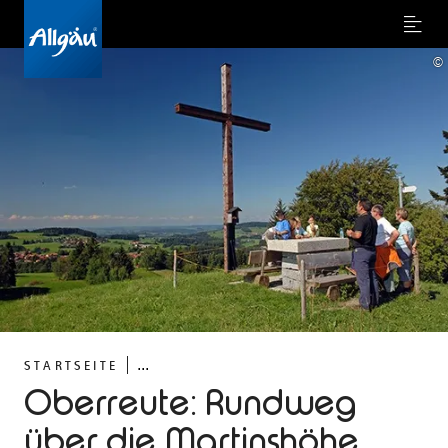
Menu
©
...
STARTSEITE
Oberreute: Rundweg
über die Martinshöhe