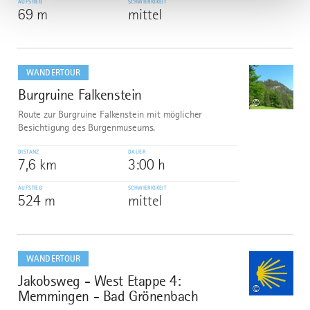
AUFSTIEG
SCHWIERIGKEIT
69 m
mittel
mehr
dazu
WANDERTOUR
Burgruine Falkenstein
6
©
Route zur Burgruine Falkenstein mit möglicher
Besichtigung des Burgenmuseums.
DISTANZ
DAUER
7,6 km
3:00 h
AUFSTIEG
SCHWIERIGKEIT
524 m
mittel
mehr
dazu
WANDERTOUR
Jakobsweg - West Etappe 4:
7
©
Memmingen - Bad Grönenbach