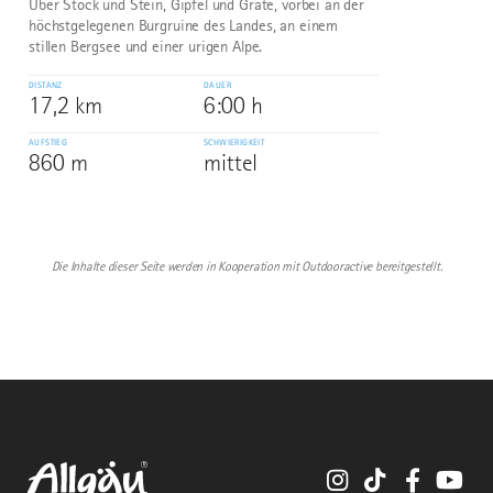
Über Stock und Stein, Gipfel und Grate, vorbei an der
höchstgelegenen Burgruine des Landes, an einem
stillen Bergsee und einer urigen Alpe.
DISTANZ
DAUER
17,2 km
6:00 h
AUFSTIEG
SCHWIERIGKEIT
860 m
mittel
Die Inhalte dieser Seite werden in Kooperation mit Outdooractive bereitgestellt.
Instagram
TikTok
Faceboo
You