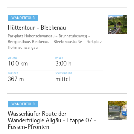
mehr
dazu
WANDERTOUR
Hüttentour - Bleckenau
9
©
Parkplatz Hohenschwangau – Brunnstubenweg –
Berggasthaus Bleckenau – Bleckenaustraße – Parkplatz
Hohenschwangau
DISTANZ
DAUER
10,0 km
3:00 h
AUFSTIEG
SCHWIERIGKEIT
367 m
mittel
mehr
dazu
WANDERTOUR
Wasserläufer Route der
10
©
Wandertrilogie Allgäu - Etappe 07 -
Füssen-Pfronten