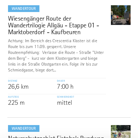
dazu
WANDERTOUR
Wiesengänger Route der
2
©
Wandertrilogie Allgäu - Etappe 01 -
Marktoberdorf - Kaufbeuren
Achtung: Im Bereich des Crescentia Kloster ist die
Route bis zum 11.09. gesperrt. Unsere
Routeempfehlung: Verlasse die Route - Straße "Unter
dem Berg" - kurz vor dem Klostergarten und biege
links in die Straße Obstgarten ein. Folge ihr bis zur
Schmiedgasse, biege dort...
DISTANZ
DAUER
26,6 km
7:00 h
AUFSTIEG
SCHWIERIGKEIT
225 m
mittel
mehr
dazu
WANDERTOUR
3