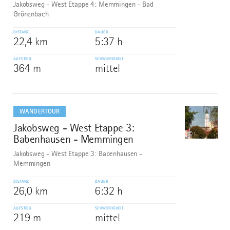
Jakobsweg - West Etappe 4: Memmingen - Bad
Grönenbach
DISTANZ
DAUER
22,4 km
5:37 h
AUFSTIEG
SCHWIERIGKEIT
364 m
mittel
mehr
dazu
WANDERTOUR
Jakobsweg - West Etappe 3:
8
©
Babenhausen - Memmingen
Jakobsweg - West Etappe 3: Babenhausen -
Memmingen
DISTANZ
DAUER
26,0 km
6:32 h
AUFSTIEG
SCHWIERIGKEIT
219 m
mittel