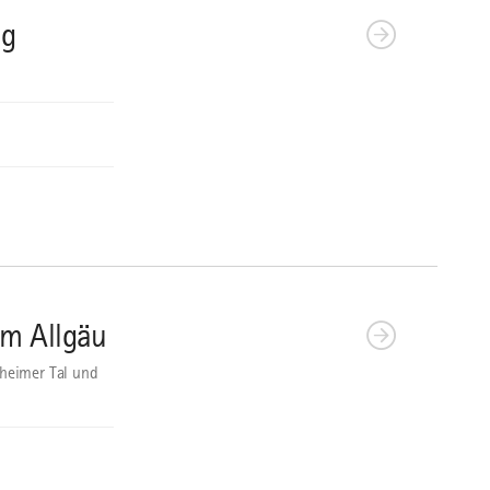
ig
im Allgäu
nheimer Tal und