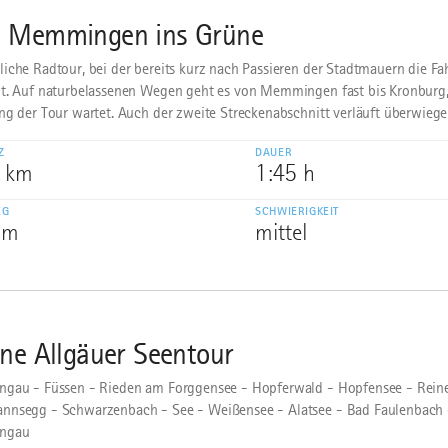
 Memmingen ins Grüne
iche Radtour, bei der bereits kurz nach Passieren der Stadtmauern die Fa
t. Auf naturbelassenen Wegen geht es von Memmingen fast bis Kronburg,
ng der Tour wartet. Auch der zweite Streckenabschnitt verläuft überwiegen
Z
DAUER
2 km
1:45 h
EG
SCHWIERIGKEIT
 m
mittel
ine Allgäuer Seentour
gau - Füssen - Rieden am Forggensee - Hopferwald - Hopfensee - Reine
nsegg - Schwarzenbach - See - Weißensee - Alatsee - Bad Faulenbach 
ngau