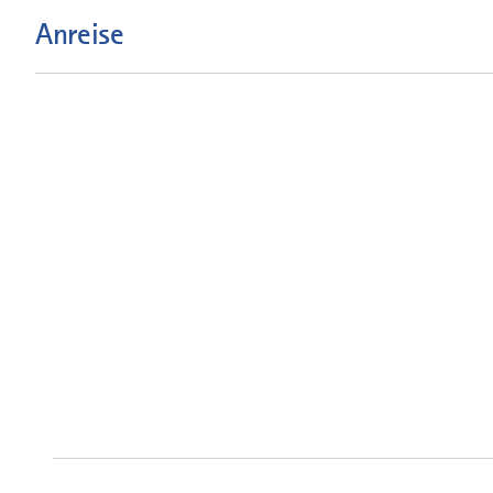
Anreise
mehr
dazu