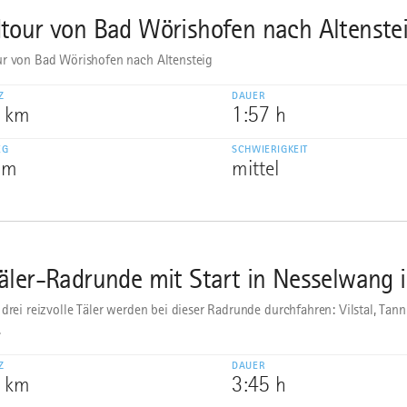
tour von Bad Wörishofen nach Altenste
r von Bad Wörishofen nach Altensteig
Z
DAUER
6 km
1:57 h
EG
SCHWIERIGKEIT
 m
mittel
äler-Radrunde mit Start in Nesselwang 
 drei reizvolle Täler werden bei dieser Radrunde durchfahren: Vilstal, Tan
.
Z
DAUER
0 km
3:45 h