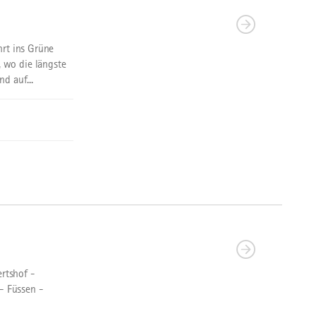
hrt ins Grüne
 wo die längste
d auf...
rtshof -
- Füssen -