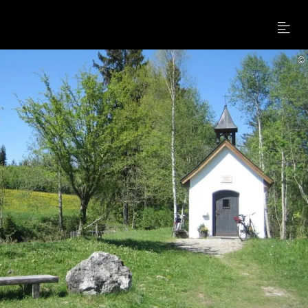
Menu
©