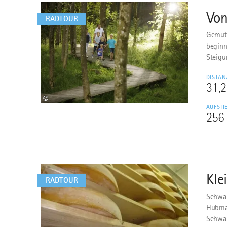
Von
4
RADTOUR
Gemütl
beginn
Steigu
DISTAN
31,
©
AUFSTI
256
mehr
dazu
Kle
5
RADTOUR
Schwan
Hubman
Schwa