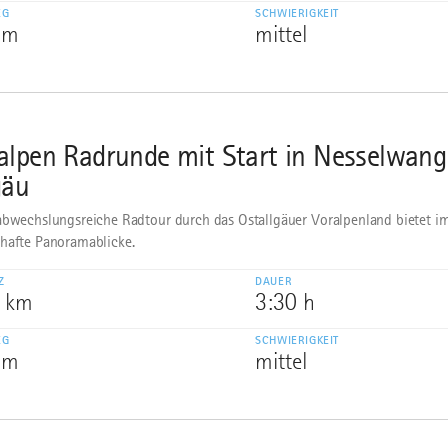
EG
SCHWIERIGKEIT
 m
mittel
alpen Radrunde mit Start in Nesselwang
gäu
abwechslungsreiche Radtour durch das Ostallgäuer Voralpenland bietet 
hafte Panoramablicke.
Z
DAUER
3 km
3:30 h
EG
SCHWIERIGKEIT
 m
mittel