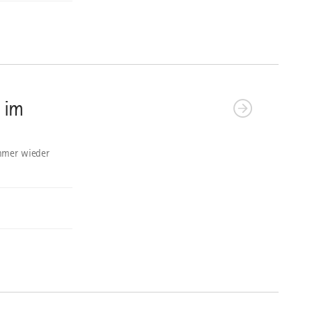
 im
immer wieder