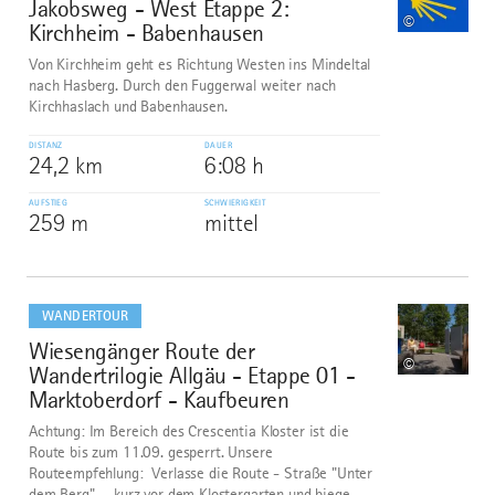
Jakobsweg - West Etappe 2:
1
©
Kirchheim - Babenhausen
Von Kirchheim geht es Richtung Westen ins Mindeltal
nach Hasberg. Durch den Fuggerwal weiter nach
Kirchhaslach und Babenhausen.
DISTANZ
DAUER
24,2 km
6:08 h
AUFSTIEG
SCHWIERIGKEIT
259 m
mittel
mehr
dazu
WANDERTOUR
Wiesengänger Route der
2
©
Wandertrilogie Allgäu - Etappe 01 -
Marktoberdorf - Kaufbeuren
Achtung: Im Bereich des Crescentia Kloster ist die
Route bis zum 11.09. gesperrt. Unsere
Routeempfehlung: Verlasse die Route - Straße "Unter
dem Berg" - kurz vor dem Klostergarten und biege