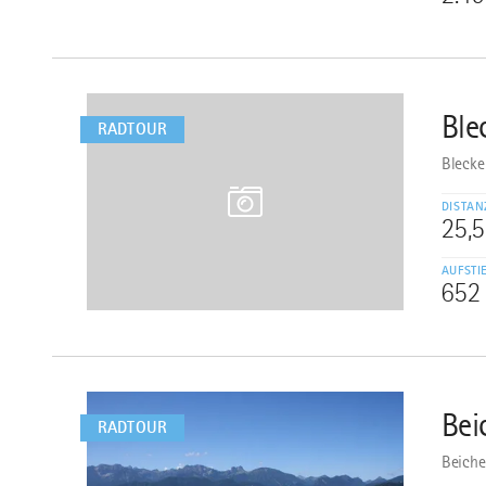
mehr
dazu
Ble
3
RADTOUR
Blecke
DISTAN
25,
AUFSTI
652
mehr
dazu
Bei
4
RADTOUR
Beiche