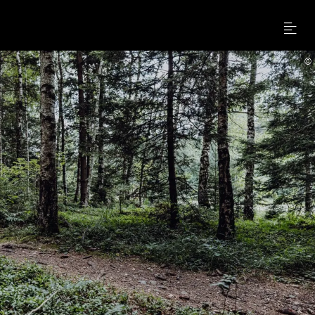
Menu
©