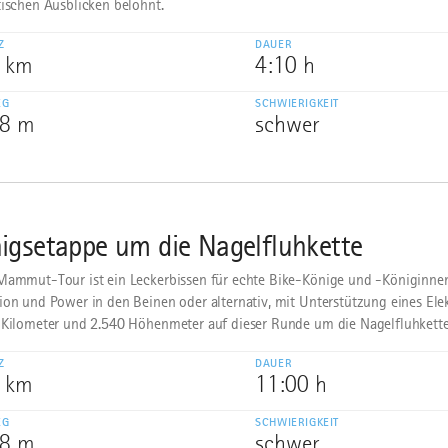
tischen Ausblicken belohnt.
Z
DAUER
9 km
4:10 h
EG
SCHWIERIGKEIT
08 m
schwer
igsetappe um die Nagelfluhkette
Mammut-Tour ist ein Leckerbissen für echte Bike-Könige und -Königinnen.
ion und Power in den Beinen oder alternativ, mit Unterstützung eines Ele
 Kilometer und 2.540 Höhenmeter auf dieser Runde um die Nagelfluhkette 
Z
DAUER
1 km
11:00 h
EG
SCHWIERIGKEIT
98 m
schwer