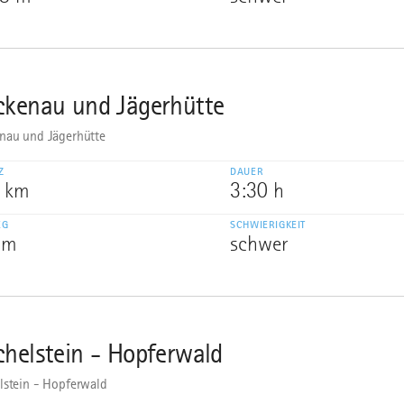
ckenau und Jägerhütte
nau und Jägerhütte
Z
DAUER
5 km
3:30 h
EG
SCHWIERIGKEIT
 m
schwer
chelstein - Hopferwald
lstein - Hopferwald