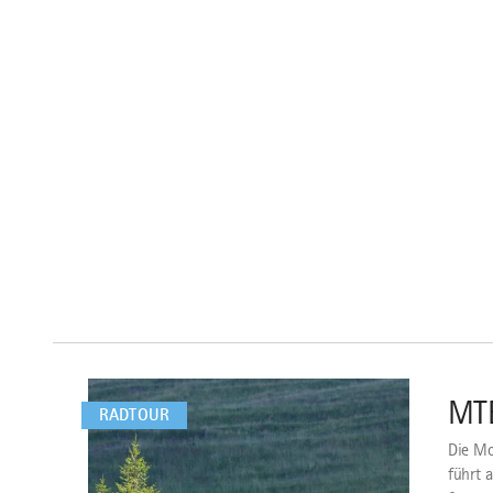
mehr
dazu
MTB
1
RADTOUR
Die Mo
führt 