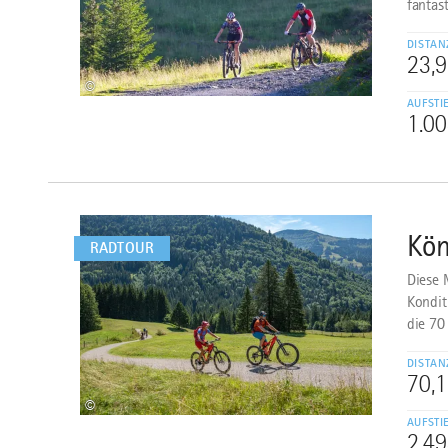
fantas
DISTAN
23,
©
AUFSTI
1.0
mehr
dazu
Kön
2
RADTOUR
Diese 
Kondit
die 70
DISTAN
70,
©
AUFSTI
2.4