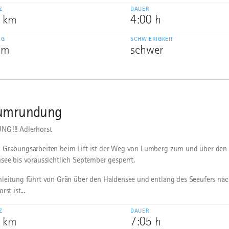
Z
DAUER
9 km
4:00 h
EG
SCHWIERIGKEIT
 m
schwer
umrundung
G!!! Adlerhorst
Grabungsarbeiten beim Lift ist der Weg von Lumberg zum und über den
see bis voraussichtlich September gesperrt.
leitung führt von Grän über den Haldensee und entlang des Seeufers nach
rst ist...
Z
DAUER
2 km
7:05 h