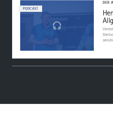
DER 
PODCAST
Hen
All
Verste
Gleits
sensibi