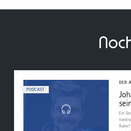
Noc
mehr
dazu
DER 
PODCAST
Joh
sei
Ein Ge
nordis
Ruhe?