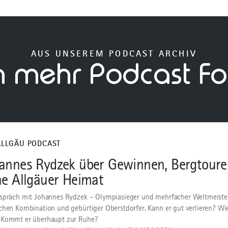
AUS UNSEREM PODCAST ARCHIV
h mehr Podcast Fo
ALLGÄU PODCAST
annes Rydzek über Gewinnen, Bergtour
ne Allgäuer Heimat
spräch mit Johannes Rydzek – Olympiasieger und mehrfacher Weltmeister
chen Kombination und gebürtiger Oberstdorfer. Kann er gut verlieren? W
 Kommt er überhaupt zur Ruhe?