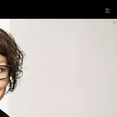
Menu
©