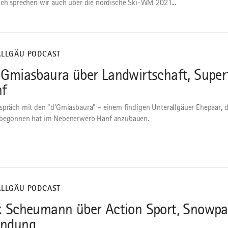
ich sprechen wir auch über die nordische Ski-WM 2021...
ALLGÄU PODCAST
 Gmiasbaura über Landwirtschaft, Supe
f
spräch mit den "d'Gmiasbaura" - einem findigen Unterallgäuer Ehepaar, d
 begonnen hat im Nebenerwerb Hanf anzubauen.
ALLGÄU PODCAST
k Scheumann über Action Sport, Snowpa
ündung