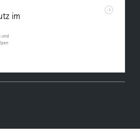
utz im
n und
Alpen