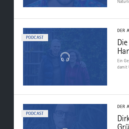
Natürl
mehr
dazu
DER 
PODCAST
Die
Han
Ein Ge
damit
mehr
dazu
DER 
PODCAST
Dir
Gr