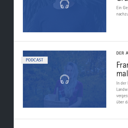
Ein Ge
nachzu
mehr
dazu
DER 
PODCAST
Fra
mal
In der
Landwi
verges
über da
mehr
dazu