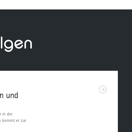
lgen
en und
 in der
ie kommt er zur