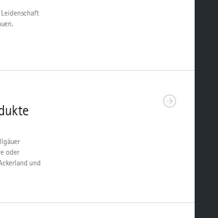
 Leidenschaft
auen.
odukte
llgäuer
re oder
Ackerland und