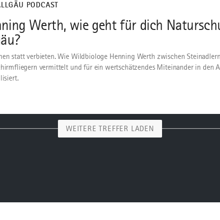
ALLGÄU PODCAST
ning Werth, wie geht für dich Natursch
gäu?
hen statt verbieten. Wie Wildbiologe Henning Werth zwischen Steinadler
chirmfliegern vermittelt und für ein wertschätzendes Miteinander in den 
lisiert.
WEITERE TREFFER LADEN