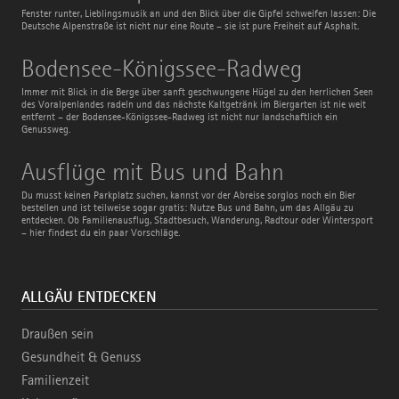
Fenster runter, Lieblingsmusik an und den Blick über die Gipfel schweifen lassen: Die
Deutsche Alpenstraße ist nicht nur eine Route – sie ist pure Freiheit auf Asphalt.
Bodensee-
Bodensee-Königssee-Radweg
Königssee-
Radweg
Immer mit Blick in die Berge über sanft geschwungene Hügel zu den herrlichen Seen
des Voralpenlandes radeln und das nächste Kaltgetränk im Biergarten ist nie weit
entfernt – der Bodensee-Königssee-Radweg ist nicht nur landschaftlich ein
Genussweg.
Ausflüge
Ausflüge mit Bus und Bahn
mit
Bus
Du musst keinen Parkplatz suchen, kannst vor der Abreise sorglos noch ein Bier
und
bestellen und ist teilweise sogar gratis: Nutze Bus und Bahn, um das Allgäu zu
Bahn
entdecken. Ob Familienausflug, Stadtbesuch, Wanderung, Radtour oder Wintersport
– hier findest du ein paar Vorschläge.
ALLGÄU ENTDECKEN
Draußen sein
Gesundheit & Genuss
Familienzeit