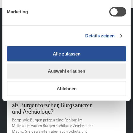
Marketing
NOCH MEHR PODCAST-FOLGEN
Aus unserem Podcast-
Details zeigen
Archiv
Alle zulassen
Auswahl erlauben
mehr
dazu
PODCAST
Ablehnen
DER ALLGÄU PODCAST
Joachim Zeune, wie ist die Arbeit
als Burgenforscher, Burgsanierer
und Archäologe?
Berge wie Burgen prägen eine Region: Im
Mittelalter waren Burgen sichtbare Zeichen der
Macht. Sie gewährten aber auch Schutz und