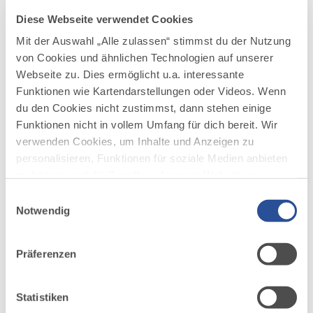
Diese Webseite verwendet Cookies
Mit der Auswahl „Alle zulassen“ stimmst du der Nutzung
von Cookies und ähnlichen Technologien auf unserer
Webseite zu. Dies ermöglicht u.a. interessante
©
Funktionen wie Kartendarstellungen oder Videos. Wenn
Burgen und Schlösser im Allgäu
du den Cookies nicht zustimmst, dann stehen einige
Funktionen nicht in vollem Umfang für dich bereit. Wir
Zahlreiche Burgen, Ruinen, Schlösser sowie
verwenden Cookies, um Inhalte und Anzeigen zu
Stadtbefestigungen sind Zeugen einer stolzen, mitunter auch
personalisieren, Funktionen für soziale Medien anbieten
sehr wehrhaften Vergangenheit. Als es galt, die oftmals
zu können und die Zugriffe auf unsere Website zu
engen...
analysieren. Außerdem geben wir Informationen zu
Einwilligungsauswahl
deiner Verwendung unserer Website an unsere Partner
Notwendig
MEHR DAZU
für soziale Medien, Werbung und Analysen weiter.
Unsere Partner führen diese Informationen
Präferenzen
möglicherweise mit weiteren Daten zusammen, die du
ihnen bereitgestellt hast oder die sie im Rahmen Ihrer
Nutzung der Dienste gesammelt haben.
Statistiken