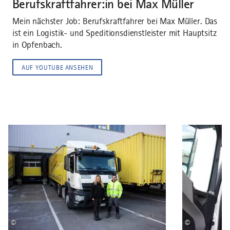
Berufskraftfahrer:in bei Max Müller
Um diesen Inhalt sehen zu können, musst Du unseren
Mein nächster Job: Berufskraftfahrer bei Max Müller. Das
Cookies zustimmen.
ist ein Logistik- und Speditionsdienstleister mit Hauptsitz
in Opfenbach.
COOKIE-EINWILLIGUNG ÄNDERN
AUF YOUTUBE ANSEHEN
©
©