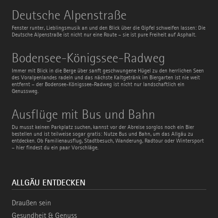
Deutsche
Deutsche Alpenstraße
Alpenstraße
Fenster runter, Lieblingsmusik an und den Blick über die Gipfel schweifen lassen: Die
Deutsche Alpenstraße ist nicht nur eine Route – sie ist pure Freiheit auf Asphalt.
Bodensee-
Bodensee-Königssee-Radweg
Königssee-
Radweg
Immer mit Blick in die Berge über sanft geschwungene Hügel zu den herrlichen Seen
des Voralpenlandes radeln und das nächste Kaltgetränk im Biergarten ist nie weit
entfernt – der Bodensee-Königssee-Radweg ist nicht nur landschaftlich ein
Genussweg.
Ausflüge
Ausflüge mit Bus und Bahn
mit
Bus
Du musst keinen Parkplatz suchen, kannst vor der Abreise sorglos noch ein Bier
und
bestellen und ist teilweise sogar gratis: Nutze Bus und Bahn, um das Allgäu zu
Bahn
entdecken. Ob Familienausflug, Stadtbesuch, Wanderung, Radtour oder Wintersport
– hier findest du ein paar Vorschläge.
ALLGÄU ENTDECKEN
Draußen sein
Gesundheit & Genuss