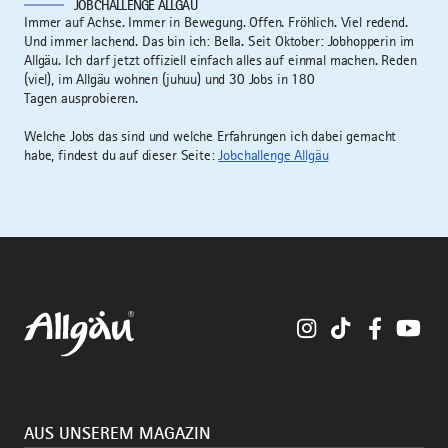
JOBCHALLENGE ALLGÄU
Immer auf Achse. Immer in Bewegung. Offen. Fröhlich. Viel redend.
Und immer lachend. Das bin ich: Bella. Seit Oktober: Jobhopperin im
Allgäu. Ich darf jetzt offiziell einfach alles auf einmal machen. Reden
(viel), im Allgäu wohnen (juhuu) und 30 Jobs in 180
Tagen ausprobieren.
Welche Jobs das sind und welche Erfahrungen ich dabei gemacht
habe, findest du auf dieser Seite:
Jobchallenge Allgäu
Instagram
TikTok
Faceboo
You
AUS UNSEREM MAGAZIN