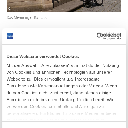
©
Das Memminger Rathaus
Das Schöne an dieser Art des Städte-Kennenlernens ist,
dass man sich sein eigenes Tempo setzen kann. Das war
vermutlich auch der Grund für unsere zwei
Diese Webseite verwendet Cookies
Zwischenstopps während der Tour. Die erste Pause
Mit der Auswahl „Alle zulassen“ stimmst du der Nutzung
legten wir oberhalb eines kleinen Berges bei
Joesepp's
von Cookies und ähnlichen Technologien auf unserer
Brauhaus
, wo wir als „Belohnung“ für die Strapazen zwei
Webseite zu. Dies ermöglicht u.a. interessante
Bierprobier-Stöfchen bestellten. Diese drei Mini-Biere
Funktionen wie Kartendarstellungen oder Videos. Wenn
waren die perfekte Erfrischung an diesem heißen Tag.
du den Cookies nicht zustimmst, dann stehen einige
Und nebenbei findet man hier die nächste barrierefreie
Funktionen nicht in vollem Umfang für dich bereit. Wir
Toilette.
verwenden Cookies, um Inhalte und Anzeigen zu
Zum Kaffee und Kuchen kann ich als zweiten Stopp einen
personalisieren, Funktionen für soziale Medien anbieten
kleinen Geheimtipp preisgeben. Wenn man beim
zu können und die Zugriffe auf unsere Website zu
Memminger Freiheitsbrunnen der Fußgängerzone für 40
analysieren. Außerdem geben wir Informationen zu