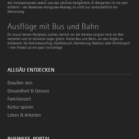
des Voralpenlandes radeln und das nächste Kaltgetränk im Biergarten ist nie weit
entfernt – der Bodensee-Königssee-Radweg ist nicht nur landschaftlich ein
Genussweg.
Ausflüge
Ausflüge mit Bus und Bahn
mit
Bus
Du musst keinen Parkplatz suchen, kannst vor der Abreise sorglos noch ein Bier
und
bestellen und ist teilweise sogar gratis: Nutze Bus und Bahn, um das Allgäu zu
Bahn
entdecken. Ob Familienausflug, Stadtbesuch, Wanderung, Radtour oder Wintersport
– hier findest du ein paar Vorschläge.
ALLGÄU ENTDECKEN
Draußen sein
Gesundheit & Genuss
Familienzeit
Kultur spüren
Leben & Arbeiten
BUSINESS-PORTAL