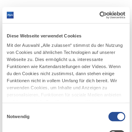
Diese Webseite verwendet Cookies
Mit der Auswahl „Alle zulassen“ stimmst du der Nutzung
von Cookies und ähnlichen Technologien auf unserer
Webseite zu. Dies ermöglicht u.a. interessante
Funktionen wie Kartendarstellungen oder Videos. Wenn
du den Cookies nicht zustimmst, dann stehen einige
Funktionen nicht in vollem Umfang für dich bereit. Wir
verwenden Cookies, um Inhalte und Anzeigen zu
©
personalisieren, Funktionen für soziale Medien anbieten
zu können und die Zugriffe auf unsere Website zu
analysieren. Außerdem geben wir Informationen zu
Einwilligungsauswahl
deiner Verwendung unserer Website an unsere Partner
Notwendig
Zum Biohotel Oswalda Hus
für soziale Medien, Werbung und Analysen weiter.
Unsere Partner führen diese Informationen