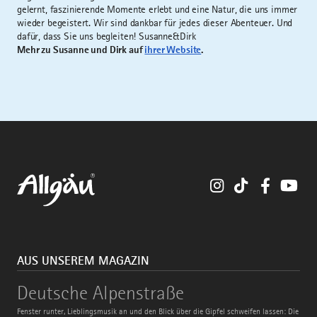
gelernt, faszinierende Momente erlebt und eine Natur, die uns immer
wieder begeistert. Wir sind dankbar für jedes dieser Abenteuer. Und
dafür, dass Sie uns begleiten! Susanne&Dirk
Mehr zu Susanne und Dirk auf
ihrer Website
.
Instagram
TikTok
Faceboo
You
AUS UNSEREM MAGAZIN
Deutsche
Deutsche Alpenstraße
Alpenstraße
Fenster runter, Lieblingsmusik an und den Blick über die Gipfel schweifen lassen: Die