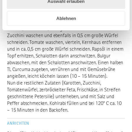
abschneiden, bei Seite legen. Kohlrabi schälen und
Auswahl erlauben
aushöhlen, jeweils 5 Minuten blanchieren, Deckel kurz mit
blanchieren, und mit kaltem Wasser abschrecken.
Ablehnen
Schalotte schälen, in feine Würfel schneiden, Karotten
schälen, eine in ca. 0,5 cm große Würfel schneiden.
Zucchini waschen und ebenfalls in 0,5 cm große Würfel
schneiden. Tomate waschen, vierteln, Kernhaus entfernen
und in ca. 0,5 cm große Würfel schneiden. Rapsöl in einem
Topf erhitzen, Schalotten darin anschwitzen. Bulgur
abwaschen, mit den Schalotten anschwitzen. Einen halben
TL Curcuma zugeben, verrühren und mit Gemüsebrühe
angießen, leicht köcheln lassen (10 – 15 Minuten).
Nun die restlichen Zutaten (Karotten, Zucchini,
Tomatenwürfel, zerbröckelter Feta, Frischkäse, in Streifen
geschnittene Petersilie) unterheben, und mit Salz und
Peffer abschmecken. Kohlrabi füllen und bei 120° C ca. 10
– 15 Minuten in den Backofen.
ANRICHTEN