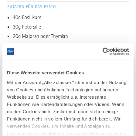
ZUTATEN FÜR DAS PESTO
40g Basilikum
30g Petersilie
20g Majoran oder Thymian
1 Knoblauchzehe
Prise Salz, Pfeffer
50g geröstete Sonnenblumenkerne
Diese Webseite verwendet Cookies
50g Parmesan
Mit der Auswahl „Alle zulassen“ stimmst du der Nutzung
80-100 ml Olivenöl
von Cookies und ähnlichen Technologien auf unserer
Webseite zu. Dies ermöglicht u.a. interessante
ZUBEREITUNG
Funktionen wie Kartendarstellungen oder Videos. Wenn
Kräuter waschen, zupfen und im Mixer mit den restlichen
du den Cookies nicht zustimmst, dann stehen einige
Zutaten zu einem cremigen Pesto verarbeiten.
Funktionen nicht in vollem Umfang für dich bereit. Wir
verwenden Cookies, um Inhalte und Anzeigen zu
ZUTATEN FÜR DEN KOHLRABI
personalisieren, Funktionen für soziale Medien anbieten