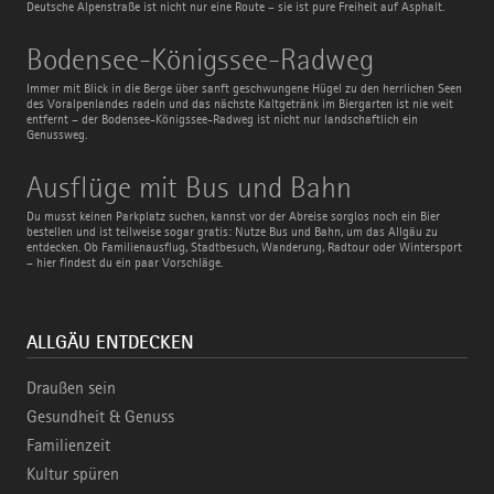
Deutsche Alpenstraße ist nicht nur eine Route – sie ist pure Freiheit auf Asphalt.
Bodensee-
Bodensee-Königssee-Radweg
Königssee-
Radweg
Immer mit Blick in die Berge über sanft geschwungene Hügel zu den herrlichen Seen
des Voralpenlandes radeln und das nächste Kaltgetränk im Biergarten ist nie weit
entfernt – der Bodensee-Königssee-Radweg ist nicht nur landschaftlich ein
Genussweg.
Ausflüge
Ausflüge mit Bus und Bahn
mit
Bus
Du musst keinen Parkplatz suchen, kannst vor der Abreise sorglos noch ein Bier
und
bestellen und ist teilweise sogar gratis: Nutze Bus und Bahn, um das Allgäu zu
Bahn
entdecken. Ob Familienausflug, Stadtbesuch, Wanderung, Radtour oder Wintersport
– hier findest du ein paar Vorschläge.
ALLGÄU ENTDECKEN
Draußen sein
Gesundheit & Genuss
Familienzeit
Kultur spüren