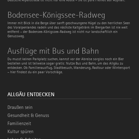
Deutsche Alpenstraße ist nicht nur eine Route – sie ist pure Freiheit auf Asphalt.
Bodensee-
Bodensee-Königssee-Radweg
Königssee-
Radweg
Immer mit Blick in die Berge über sanft geschwungene Hügel zu den herrlichen Seen
des Voralpenlandes radeln und das nächste Kaltgetränk im Biergarten ist nie weit
entfernt – der Bodensee-Königssee-Radweg ist nicht nur landschaftlich ein
Genussweg.
Ausflüge
Ausflüge mit Bus und Bahn
mit
Bus
Du musst keinen Parkplatz suchen, kannst vor der Abreise sorglos noch ein Bier
und
bestellen und ist teilweise sogar gratis: Nutze Bus und Bahn, um das Allgäu zu
Bahn
entdecken. Ob Familienausflug, Stadtbesuch, Wanderung, Radtour oder Wintersport
– hier findest du ein paar Vorschläge.
ALLGÄU ENTDECKEN
Draußen sein
Gesundheit & Genuss
Familienzeit
Kultur spüren