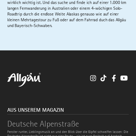
wirklich wichtig ist. Und das suche und finde ich auf einer 1.000 km
langen Fernwanderung in Australien oder einem 4-wöchigen Solo-
Roadtrip durch die endlose Weite Alaskas genauso wie auf einer
kleinen Mehrtagestour zu Fuß oder auf dem Fahrrad duch das Allgäu
und Bayerisch-Schwaben.
Instagram
TikTok
Faceboo
You
AUS UNSEREM MAGAZIN
Deutsche
Deutsche Alpenstraße
Alpenstraße
Fenster runter, Lieblingsmusik an und den Blick über die Gipfel schweifen lassen: Die