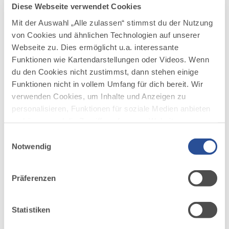
Diese Webseite verwendet Cookies
Mit der Auswahl „Alle zulassen“ stimmst du der Nutzung
von Cookies und ähnlichen Technologien auf unserer
Webseite zu. Dies ermöglicht u.a. interessante
Funktionen wie Kartendarstellungen oder Videos. Wenn
du den Cookies nicht zustimmst, dann stehen einige
Funktionen nicht in vollem Umfang für dich bereit. Wir
verwenden Cookies, um Inhalte und Anzeigen zu
personalisieren, Funktionen für soziale Medien anbieten
zu können und die Zugriffe auf unsere Website zu
©
analysieren. Außerdem geben wir Informationen zu
Einwilligungsauswahl
deiner Verwendung unserer Website an unsere Partner
Notwendig
für soziale Medien, Werbung und Analysen weiter.
Ich halte mich nicht allzu lang am felsigen Gipfel der
Unsere Partner führen diese Informationen
Alpspitze auf, denn der Wind pfeift mir hier oben doch
Präferenzen
möglicherweise mit weiteren Daten zusammen, die du
ganz schön um die Ohren. Der erste Teil des Abstiegs ist
ihnen bereitgestellt hast oder die sie im Rahmen Ihrer
etwas steil und unwegsam, aber bald schon werden die
Nutzung der Dienste gesammelt haben.
Wege breiter und gut begehbar. Immer wieder gibt der
Statistiken
Wald Blicke aufs Tal frei. Und damit auch auf den