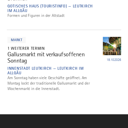
GOTISCHES HAUS (TOURISTINFO) — LEUTKIRCH
IM ALLGÄU
Formen und Figuren in der Altstadt
mehr
dazu
MARKT
1 WEITERER TERMIN
Gallusmarkt mit verkaufsoffenen
5
Sonntag
18.10.2026
INNENSTADT LEUTKIRCH — LEUTKIRCH IM
ALLGÄU
Am Sonntag haben viele Geschäfte geöffnet. Am
Montag lockt der traditionelle Gallusmarkt und der
Wochenmarkt in die Innenstadt.