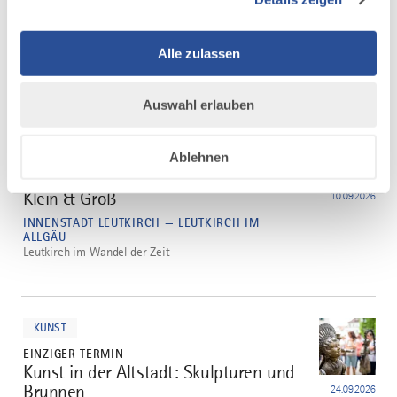
Städtles Geschichten
2
20.08.2026
INNENSTADT LEUTKIRCH — LEUTKIRCH IM
ALLGÄU
Alle zulassen
Historischer Rundgang durch Leutkirch
Auswahl erlauben
mehr
dazu
FAMILIE
Ablehnen
1 WEITERER TERMIN
Familienführung: Entdeckertour für
3
Klein & Groß
10.09.2026
INNENSTADT LEUTKIRCH — LEUTKIRCH IM
ALLGÄU
Leutkirch im Wandel der Zeit
mehr
dazu
KUNST
EINZIGER TERMIN
Kunst in der Altstadt: Skulpturen und
4
Brunnen
24.09.2026