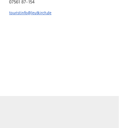
07561 87-154
touristinfo@leutkirch.de