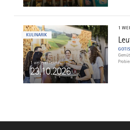
mehr
dazu
1 WE
KULINARIK
Leu
5
GOTI
Gemütl
Probie
1 weiterer Termin
23.10.2026