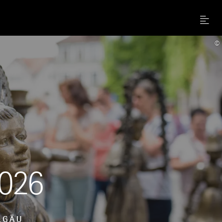
Menu
©
2026
LGÄU