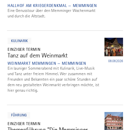
HALLHOF AM KRIEGERDENKMAL — MEMMINGEN
Eine Genusstour über den Memminger Wochenmarkt
und durch die Altstadt.
mehr
dazu
KULINARIK
EINZIGER TERMIN
Tanz auf dem Weinmarkt
4
08.08.2026
WEINMARKT MEMMINGEN — MEMMINGEN
Ein launiger Sommerabend mit Kulinarik, Live-Musik
und Tanz unter freiem Himmel. Wer zusammen mit
Freunden und Bekannten ein paar schöne Stunden auf
dem neu gestalteten Weinmarkt verbringen möchte, ist
hier genau richtig.
mehr
dazu
FÜHRUNG
EINZIGER TERMIN
Themenführung "Die Memminger
5