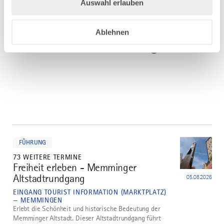
Auswahl erlauben
DAZU PASSEND
Ähnliche
Ablehnen
Veranstaltungen
mehr
dazu
FÜHRUNG
73 WEITERE TERMINE
Freiheit erleben - Memminger
1
Altstadtrundgang
05.08.2026
EINGANG TOURIST INFORMATION (MARKTPLATZ)
— MEMMINGEN
Erlebt die Schönheit und historische Bedeutung der
Memminger Altstadt. Dieser Altstadtrundgang führt