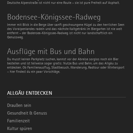
Deutsche Alpenstraße ist nicht nur eine Route – sie ist pure Freiheit auf Asphalt.
Bodensee-
Bodensee-Königssee-Radweg
Königssee-
Radweg
Immer mit Blick in die Berge über sanft geschwungene Hügel zu den herrlichen Seen
des Voralpenlandes radeln und das nächste Kaltgetränk im Biergarten ist nie weit
entfernt – der Bodensee-Königssee-Radweg ist nicht nur landschaftlich ein
Genussweg.
Ausflüge
Ausflüge mit Bus und Bahn
mit
Bus
Du musst keinen Parkplatz suchen, kannst vor der Abreise sorglos noch ein Bier
und
bestellen und ist teilweise sogar gratis: Nutze Bus und Bahn, um das Allgäu zu
Bahn
entdecken. Ob Familienausflug, Stadtbesuch, Wanderung, Radtour oder Wintersport
– hier findest du ein paar Vorschläge.
ALLGÄU ENTDECKEN
Draußen sein
Gesundheit & Genuss
Familienzeit
Kultur spüren