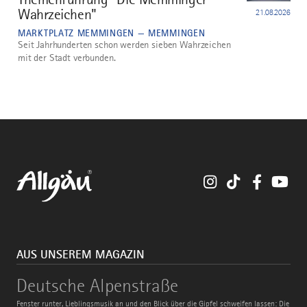
Wahrzeichen"
21.08.2026
MARKTPLATZ MEMMINGEN — MEMMINGEN
Seit Jahrhunderten schon werden sieben Wahrzeichen
mit der Stadt verbunden.
Instagram
TikTok
Faceboo
You
AUS UNSEREM MAGAZIN
Deutsche
Deutsche Alpenstraße
Alpenstraße
Fenster runter, Lieblingsmusik an und den Blick über die Gipfel schweifen lassen: Die