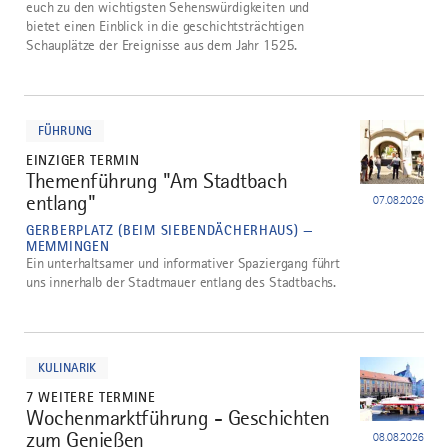
euch zu den wichtigsten Sehenswürdigkeiten und
bietet einen Einblick in die geschichtsträchtigen
Schauplätze der Ereignisse aus dem Jahr 1525.
mehr
dazu
FÜHRUNG
EINZIGER TERMIN
Themenführung "Am Stadtbach
2
entlang"
07.08.2026
GERBERPLATZ (BEIM SIEBENDÄCHERHAUS) —
MEMMINGEN
Ein unterhaltsamer und informativer Spaziergang führt
uns innerhalb der Stadtmauer entlang des Stadtbachs.
mehr
dazu
KULINARIK
7 WEITERE TERMINE
Wochenmarktführung - Geschichten
3
zum Genießen
08.08.2026