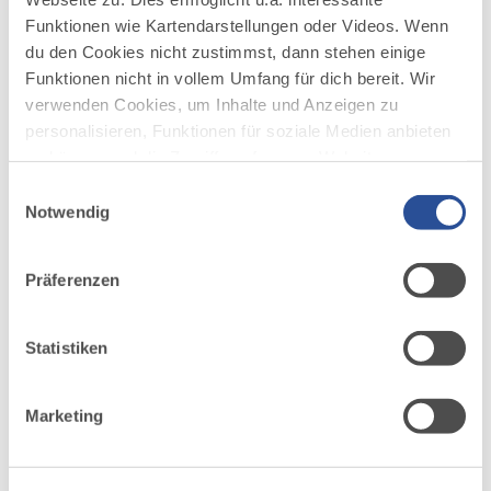
Funktionen wie Kartendarstellungen oder Videos. Wenn
du den Cookies nicht zustimmst, dann stehen einige
Funktionen nicht in vollem Umfang für dich bereit. Wir
verwenden Cookies, um Inhalte und Anzeigen zu
personalisieren, Funktionen für soziale Medien anbieten
zu können und die Zugriffe auf unsere Website zu
analysieren. Außerdem geben wir Informationen zu
Einwilligungsauswahl
deiner Verwendung unserer Website an unsere Partner
Notwendig
DAZU PASSEND
für soziale Medien, Werbung und Analysen weiter.
Ähnliche
Unsere Partner führen diese Informationen
Präferenzen
Veranstaltungen
möglicherweise mit weiteren Daten zusammen, die du
ihnen bereitgestellt hast oder die sie im Rahmen Ihrer
Nutzung der Dienste gesammelt haben.
Statistiken
Marketing
mehr