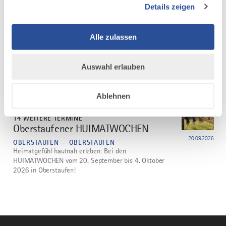
dazu
Details zeigen
NATURERLEBNIS
6 WEITERE TERMINE
Familien-Erlebnistour am Staufen
1
Alle zulassen
14.08.2026
HAUS DES GASTES — OBERSTAUFEN
Geführte Wanderung
Auswahl erlauben
mehr
Ablehnen
dazu
HISTORISCHES FEST / BRAUCHTUM
14 WEITERE TERMINE
Oberstaufener HUIMATWOCHEN
2
20.09.2026
OBERSTAUFEN — OBERSTAUFEN
Heimatgefühl hautnah erleben: Bei den
HUIMATWOCHEN vom 20. September bis 4. Oktober
2026 in Oberstaufen!