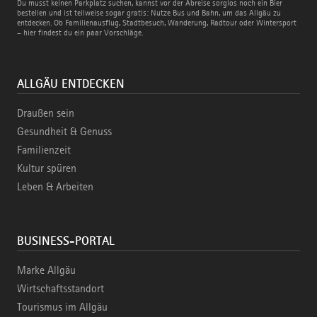
Bus
Du musst keinen Parkplatz suchen, kannst vor der Abreise sorglos noch ein Bier
und
bestellen und ist teilweise sogar gratis: Nutze Bus und Bahn, um das Allgäu zu
Bahn
entdecken. Ob Familienausflug, Stadtbesuch, Wanderung, Radtour oder Wintersport
– hier findest du ein paar Vorschläge.
ALLGÄU ENTDECKEN
Draußen sein
Gesundheit & Genuss
Familienzeit
Kultur spüren
Leben & Arbeiten
BUSINESS-PORTAL
Marke Allgäu
Wirtschaftsstandort
Tourismus im Allgäu