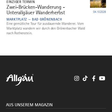
EINZIGER TERMIN
Zwei-Brücken-Wanderung -
5
Unterallgäuer Wanderherbst
04.10.2026
MARKTPLATZ — BAD GRÖNENBACH
Eine gemütliche Tour für ausdauernde Wanderer. Vom
Marktplatz wandern wir durch den Grönenbacher Wald
nach Rothenstein.
Instagram
TikTok
Faceboo
You
AUS UNSEREM MAGAZIN