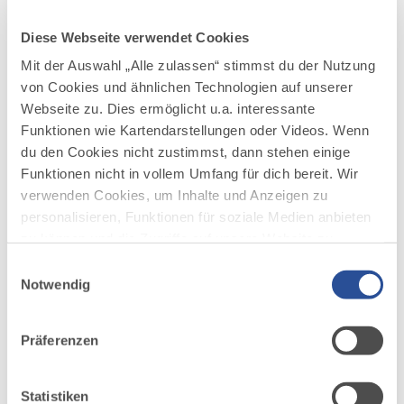
Diese Webseite verwendet Cookies
DAZU PASSEND
Mit der Auswahl „Alle zulassen“ stimmst du der Nutzung
Ähnliche
von Cookies und ähnlichen Technologien auf unserer
Veranstaltungen
Webseite zu. Dies ermöglicht u.a. interessante
Funktionen wie Kartendarstellungen oder Videos. Wenn
du den Cookies nicht zustimmst, dann stehen einige
Funktionen nicht in vollem Umfang für dich bereit. Wir
verwenden Cookies, um Inhalte und Anzeigen zu
personalisieren, Funktionen für soziale Medien anbieten
zu können und die Zugriffe auf unsere Website zu
analysieren. Außerdem geben wir Informationen zu
Einwilligungsauswahl
mehr
dazu
deiner Verwendung unserer Website an unsere Partner
Notwendig
SPORT / FREIZEIT
für soziale Medien, Werbung und Analysen weiter.
EINZIGER TERMIN
Unsere Partner führen diese Informationen
Alpakawanderung Allgäu-Blick-Tour
1
Präferenzen
möglicherweise mit weiteren Daten zusammen, die du
zum Unterallgäuer Wanderherbst
26.09.2026
ihnen bereitgestellt hast oder die sie im Rahmen Ihrer
ALPAKALIESL — BAD GRÖNENBACH
Nutzung der Dienste gesammelt haben.
Statistiken
Obacht, jetzt wird’s flauschig! Ein Spaziergang mit