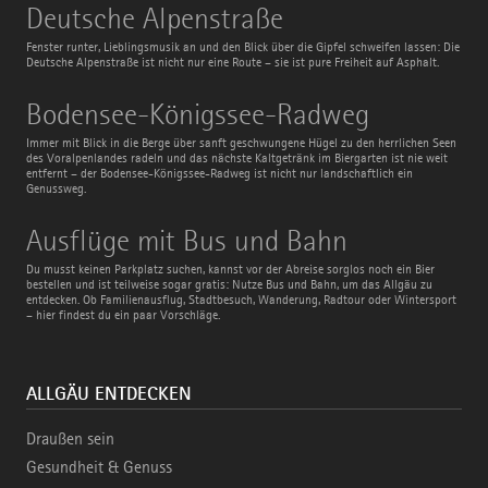
Deutsche
Deutsche Alpenstraße
Alpenstraße
Fenster runter, Lieblingsmusik an und den Blick über die Gipfel schweifen lassen: Die
Deutsche Alpenstraße ist nicht nur eine Route – sie ist pure Freiheit auf Asphalt.
Bodensee-
Bodensee-Königssee-Radweg
Königssee-
Radweg
Immer mit Blick in die Berge über sanft geschwungene Hügel zu den herrlichen Seen
des Voralpenlandes radeln und das nächste Kaltgetränk im Biergarten ist nie weit
entfernt – der Bodensee-Königssee-Radweg ist nicht nur landschaftlich ein
Genussweg.
Ausflüge
Ausflüge mit Bus und Bahn
mit
Bus
Du musst keinen Parkplatz suchen, kannst vor der Abreise sorglos noch ein Bier
und
bestellen und ist teilweise sogar gratis: Nutze Bus und Bahn, um das Allgäu zu
Bahn
entdecken. Ob Familienausflug, Stadtbesuch, Wanderung, Radtour oder Wintersport
– hier findest du ein paar Vorschläge.
ALLGÄU ENTDECKEN
Draußen sein
Gesundheit & Genuss