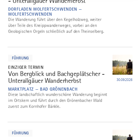
- Unterallgäuer Wanderherbst
DORFLADEN WOLFERTSCHWENDEN —
WOLFERTSCHWENDEN
Die Wanderung führt über den Kegelholzweg, weiter
über Teile des Kneippwanderweges, vorbei an den
Geologischen Orgeln schließlich auf den Theinselberg.
mehr
dazu
FÜHRUNG
EINZIGER TERMIN
Von Bergblick und Bachgeplätscher -
4
Unterallgäuer Wanderherbst
30.09.2026
MARKTPLATZ — BAD GRÖNENBACH
Diese landschaftlich wunderschöne Wanderung beginnt
im Ortskern und führt durch den Grönenbacher Wald
zuerst zum Kornhofer Bänkle.
mehr
dazu
FÜHRUNG