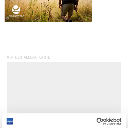
©
AUF DER ALLGÄU KARTE