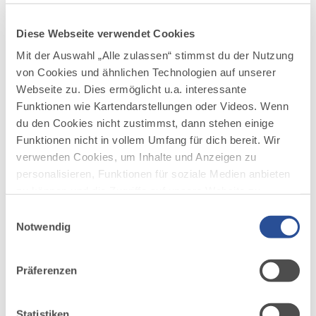
Diese Webseite verwendet Cookies
Mit der Auswahl „Alle zulassen“ stimmst du der Nutzung
von Cookies und ähnlichen Technologien auf unserer
Webseite zu. Dies ermöglicht u.a. interessante
DAZU PASSEND
Funktionen wie Kartendarstellungen oder Videos. Wenn
Ähnliche
du den Cookies nicht zustimmst, dann stehen einige
Veranstaltungen
Funktionen nicht in vollem Umfang für dich bereit. Wir
verwenden Cookies, um Inhalte und Anzeigen zu
personalisieren, Funktionen für soziale Medien anbieten
zu können und die Zugriffe auf unsere Website zu
analysieren. Außerdem geben wir Informationen zu
Einwilligungsauswahl
deiner Verwendung unserer Website an unsere Partner
Notwendig
für soziale Medien, Werbung und Analysen weiter.
Unsere Partner führen diese Informationen
Präferenzen
mehr
möglicherweise mit weiteren Daten zusammen, die du
dazu
KUNST
ihnen bereitgestellt hast oder die sie im Rahmen Ihrer
Nutzung der Dienste gesammelt haben.
52 WEITERE TERMINE
Statistiken