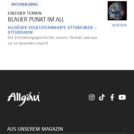
dazu
NATURERLEBNIS
EINZIGER TERMIN
©
BLAUER PUNKT IM ALL
5
28.08.2026
ALLGÄUER VOLKSSTERNWARTE OTTOBEUREN —
OTTOBEUREN
Die Entstehungsgeschichte unserer Heimat und was
sie so besonders macht
Instagram
TikTok
Faceboo
You
AUS UNSEREM MAGAZIN