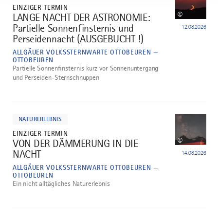
EINZIGER TERMIN
©
LANGE NACHT DER ASTRONOMIE:
3
Partielle Sonnenfinsternis und
12.08.2026
Perseidennacht (AUSGEBUCHT !)
ALLGÄUER VOLKSSTERNWARTE OTTOBEUREN —
OTTOBEUREN
Partielle Sonnenfinsternis kurz vor Sonnenuntergang
und Perseiden-Sternschnuppen
mehr
dazu
NATURERLEBNIS
EINZIGER TERMIN
©
VON DER DÄMMERUNG IN DIE
4
NACHT
14.08.2026
ALLGÄUER VOLKSSTERNWARTE OTTOBEUREN —
OTTOBEUREN
Ein nicht alltägliches Naturerlebnis
mehr