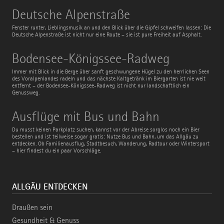
Deutsche
Deutsche Alpenstraße
Alpenstraße
Fenster runter, Lieblingsmusik an und den Blick über die Gipfel schweifen lassen: Die
Deutsche Alpenstraße ist nicht nur eine Route – sie ist pure Freiheit auf Asphalt.
Bodensee-
Bodensee-Königssee-Radweg
Königssee-
Radweg
Immer mit Blick in die Berge über sanft geschwungene Hügel zu den herrlichen Seen
des Voralpenlandes radeln und das nächste Kaltgetränk im Biergarten ist nie weit
entfernt – der Bodensee-Königssee-Radweg ist nicht nur landschaftlich ein
Genussweg.
Ausflüge
Ausflüge mit Bus und Bahn
mit
Bus
Du musst keinen Parkplatz suchen, kannst vor der Abreise sorglos noch ein Bier
und
bestellen und ist teilweise sogar gratis: Nutze Bus und Bahn, um das Allgäu zu
Bahn
entdecken. Ob Familienausflug, Stadtbesuch, Wanderung, Radtour oder Wintersport
– hier findest du ein paar Vorschläge.
ALLGÄU ENTDECKEN
Draußen sein
Gesundheit & Genuss