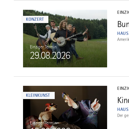
mehr
dazu
EINZ
KONZERT
Bun
1
HAUS
Amerik
Einziger Termin
29.08.2026
mehr
dazu
EINZ
KLEINKUNST
Kin
2
HAUS
Der ges
Einziger Termin