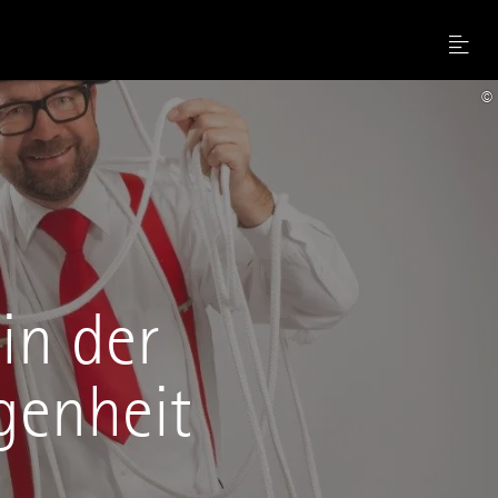
Menu
©
in der
genheit
H