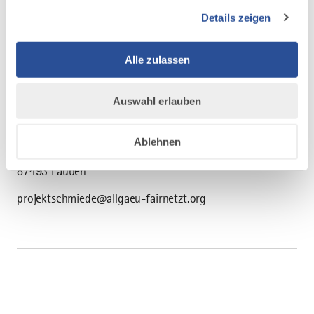
Ort: Margaretha-Saal in Kempten,
Details zeigen
Adenauerring 39
Anmeldelink: https://allgaeu-
fairnetzt.org/projektschmieden-2
Alle zulassen
Kosten: kostenfreie Veranstaltung
Veranstalter:
Auswahl erlauben
Allgäu FAIRnetzt
(ein Projekt der Gemeinwohl-Gesellschaft
e.V.)
Ablehnen
Dompfaffweg 17
87493 Lauben
projektschmiede@allgaeu-fairnetzt.org