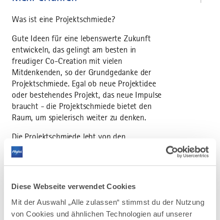
Was ist eine Projektschmiede?
Gute Ideen für eine lebenswerte Zukunft
entwickeln, das gelingt am besten in
freudiger Co-Creation mit vielen
Mitdenkenden, so der Grundgedanke der
Projektschmiede. Egal ob neue Projektidee
oder bestehendes Projekt, das neue Impulse
braucht - die Projektschmiede bietet den
Raum, um spielerisch weiter zu denken.
Die Projektschmiede lebt von den
verschiedenen Blickwinkeln und Erfahrungen
der TeilnehmerInnen. Du hast Lust auf einen
spannenden co-creativen Abend mit netten
Menschen? Du hast Spaß daran, dich als
Diese Webseite verwendet Cookies
MitdenkerIn mit konstruktiven
Mit der Auswahl „Alle zulassen“ stimmst du der Nutzung
Rückmeldungen einzubringen? Dann bist du
von Cookies und ähnlichen Technologien auf unserer
herzlich eingeladen, Fragen zu stellen, Deine