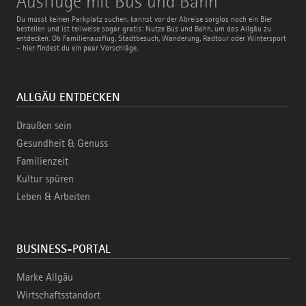
Ausflüge mit Bus und Bahn
mit
Bus
Du musst keinen Parkplatz suchen, kannst vor der Abreise sorglos noch ein Bier
und
bestellen und ist teilweise sogar gratis: Nutze Bus und Bahn, um das Allgäu zu
Bahn
entdecken. Ob Familienausflug, Stadtbesuch, Wanderung, Radtour oder Wintersport
– hier findest du ein paar Vorschläge.
ALLGÄU ENTDECKEN
Draußen sein
Gesundheit & Genuss
Familienzeit
Kultur spüren
Leben & Arbeiten
BUSINESS-PORTAL
Marke Allgäu
Wirtschaftsstandort