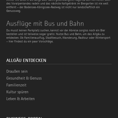
des Voralpenlandes radeln und das nächste Kaltgetränk im Biergarten ist nie weit
entfernt – der Bodensee-Königssee-Radweg ist nicht nur landschaftlich ein
Genussweg.
Ausflüge
Ausflüge mit Bus und Bahn
mit
Bus
Du musst keinen Parkplatz suchen, kannst vor der Abreise sorglos noch ein Bier
und
bestellen und ist teilweise sogar gratis: Nutze Bus und Bahn, um das Allgäu zu
Bahn
entdecken. Ob Familienausflug, Stadtbesuch, Wanderung, Radtour oder Wintersport
– hier findest du ein paar Vorschläge.
ALLGÄU ENTDECKEN
Draußen sein
Gesundheit & Genuss
Familienzeit
Kultur spüren
Leben & Arbeiten