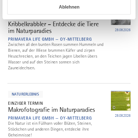
dazu
Ablehnen
NATURERLEBNIS
EINZIGER TERMIN
©
Kribbelkrabbler – Entdecke die Tiere
2
im Naturparadies
28.08.2026
PRIMAVERA LIFE GMBH — OY-MITTELBERG
Zwischen all den bunten Rosen summen Hummeln und
Bienen, auf der Wiese brummen Käfer und zirpen
Heuschrecken, an den Teichen jagen Libellen übers
Wasser und auf den Steinen sonnen sich
Zauneidechsen.
mehr
dazu
NATURERLEBNIS
EINZIGER TERMIN
©
Makrofotografie im Naturparadies
3
28.08.2026
PRIMAVERA LIFE GMBH — OY-MITTELBERG
Die Natur ist ein Füllhorn voller Blüten, Steinen,
Stöckchen und anderen Dingen, entdecke ihre
Geheimnisse!