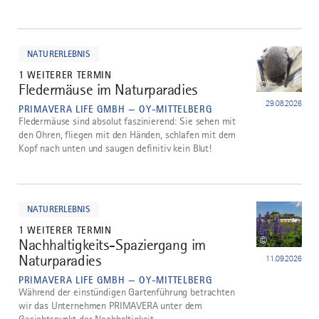
mehr
dazu
NATURERLEBNIS
1 WEITERER TERMIN
©
Fledermäuse im Naturparadies
4
29.08.2026
PRIMAVERA LIFE GMBH — OY-MITTELBERG
Fledermäuse sind absolut faszinierend: Sie sehen mit
den Ohren, fliegen mit den Händen, schlafen mit dem
Kopf nach unten und saugen definitiv kein Blut!
mehr
dazu
NATURERLEBNIS
1 WEITERER TERMIN
©
Nachhaltigkeits-Spaziergang im
5
Naturparadies
11.09.2026
PRIMAVERA LIFE GMBH — OY-MITTELBERG
Während der einstündigen Gartenführung betrachten
wir das Unternehmen PRIMAVERA unter dem