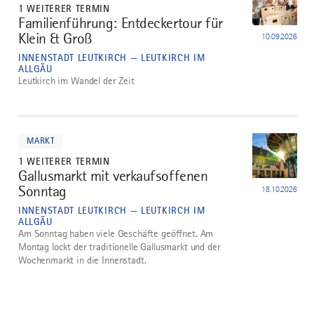
1 WEITERER TERMIN
Familienführung: Entdeckertour für
4
Klein & Groß
10.09.2026
INNENSTADT LEUTKIRCH — LEUTKIRCH IM
ALLGÄU
Leutkirch im Wandel der Zeit
mehr
dazu
MARKT
1 WEITERER TERMIN
Gallusmarkt mit verkaufsoffenen
5
Sonntag
18.10.2026
INNENSTADT LEUTKIRCH — LEUTKIRCH IM
ALLGÄU
Am Sonntag haben viele Geschäfte geöffnet. Am
Montag lockt der traditionelle Gallusmarkt und der
Wochenmarkt in die Innenstadt.