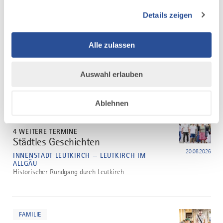
mehr
dazu
Details zeigen
FAMILIE
9 WEITERE TERMINE
Familienführung: Natur aus
2
Alle zulassen
Menschenhand
12.08.2026
FREIBAD STADTWEIHER — LEUTKIRCH IM ALLGÄU
Auswahl erlauben
Spaziergang zu den Wasserbüffeln
mehr
Ablehnen
dazu
FÜHRUNG
4 WEITERE TERMINE
Städtles Geschichten
3
20.08.2026
INNENSTADT LEUTKIRCH — LEUTKIRCH IM
ALLGÄU
Historischer Rundgang durch Leutkirch
mehr
dazu
FAMILIE