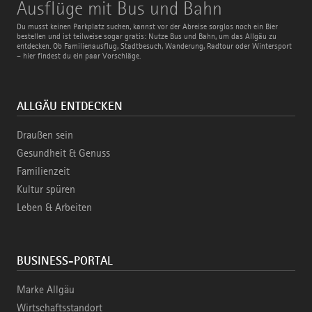
Ausflüge
Ausflüge mit Bus und Bahn
mit
Bus
Du musst keinen Parkplatz suchen, kannst vor der Abreise sorglos noch ein Bier
und
bestellen und ist teilweise sogar gratis: Nutze Bus und Bahn, um das Allgäu zu
Bahn
entdecken. Ob Familienausflug, Stadtbesuch, Wanderung, Radtour oder Wintersport
– hier findest du ein paar Vorschläge.
ALLGÄU ENTDECKEN
Draußen sein
Gesundheit & Genuss
Familienzeit
Kultur spüren
Leben & Arbeiten
BUSINESS-PORTAL
Marke Allgäu
Wirtschaftsstandort