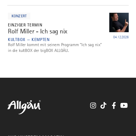
mehr
dazu
KONZERT
EINZIGER TERMIN
Rolf Miller - Ich sag nix
5
04.12.2026
KULTBOX — KEMPTEN
Rolf Miller kommt mit seinem Programm “Ich sag nix”
in die kultBOX der bigBOX ALLGÄU.
Instagram
TikTok
Faceboo
You