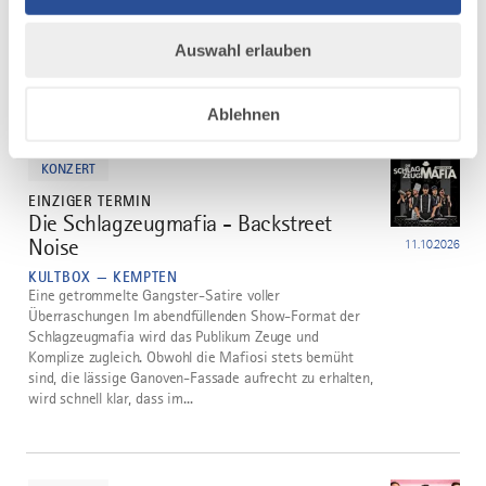
KEMPTEN
Die klecks.Live-Sommerkonzerte bis August gestaltet
Auswahl erlauben
Mulo Francel. Er ist einer der renommiertesten Jazz-
und Weltmusiker.
Ablehnen
mehr
dazu
KONZERT
EINZIGER TERMIN
Die Schlagzeugmafia - Backstreet
2
Noise
11.10.2026
KULTBOX — KEMPTEN
Eine getrommelte Gangster-Satire voller
Überraschungen Im abendfüllenden Show-Format der
Schlagzeugmafia wird das Publikum Zeuge und
Komplize zugleich. Obwohl die Mafiosi stets bemüht
sind, die lässige Ganoven-Fassade aufrecht zu erhalten,
wird schnell klar, dass im...
mehr
dazu