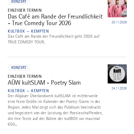
KONZERT
EINZIGER TERMIN
Das Café am Rande der Freundlichkeit
3
- True Comedy Tour 2026
20.11.2026
KULTBOX — KEMPTEN
Das Café am Rande der Freundlichkeit geht 2026 auf
TRUE COMEDY TOUR.
mehr
dazu
KONZERT
EINZIGER TERMIN
AÜW kultSLAM - Poetry Slam
4
24.11.2026
KULTBOX — KEMPTEN
Der Allgäuer Überlandwerk kultSLAM ist mittlerweile
eine feste Größe im Kalender der Poetry-Slams in der
Region. Jedes Mal zeigt sich das Publikum beeindruckt
und begeistert von der Leistung der Poesieschaffenden,
die ihre Texte auf der Bühne der kultBOX vor maximal
650...