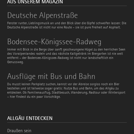
AUS UNSEREM MAGAZIN
Deutsche
Deutsche Alpenstraße
Alpenstraße
Fenster runter, Lieblingsmusik an und den Blick über die Gipfel schweifen lassen: Die
Deutsche Alpenstraße ist nicht nur eine Route – sie ist pure Freiheit auf Asphalt.
Bodensee-
Bodensee-Königssee-Radweg
Königssee-
Radweg
Immer mit Blick in die Berge über sanft geschwungene Hügel zu den herrlichen Seen
des Voralpenlandes radeln und das nächste Kaltgetränk im Biergarten ist nie weit
entfernt – der Bodensee-Königssee-Radweg ist nicht nur landschaftlich ein
Genussweg.
Ausflüge
Ausflüge mit Bus und Bahn
mit
Bus
Du musst keinen Parkplatz suchen, kannst vor der Abreise sorglos noch ein Bier
und
bestellen und ist teilweise sogar gratis: Nutze Bus und Bahn, um das Allgäu zu
Bahn
entdecken. Ob Familienausflug, Stadtbesuch, Wanderung, Radtour oder Wintersport
– hier findest du ein paar Vorschläge.
ALLGÄU ENTDECKEN
Draußen sein