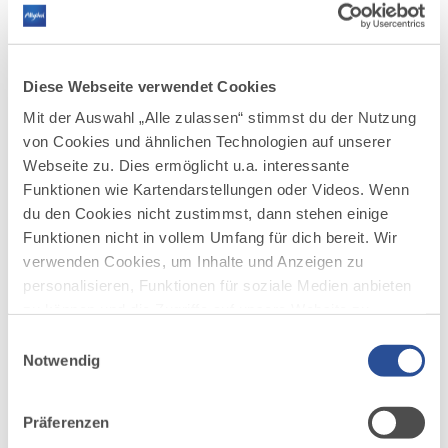
Ballorchester unter der Leitung von Uwe
Rachuth den unvergleichlichen Charme der
guten alten Zeit verleihen wird. Aber auch
Modetänze und Evergreens der goldenen
Diese Webseite verwendet Cookies
Zwanziger Jahre, wie Tango, Foxtrott, Rumba
und Cha Cha Cha werden aufgelegt.
Mit der Auswahl „Alle zulassen“ stimmst du der Nutzung
von Cookies und ähnlichen Technologien auf unserer
Das Orchester spielt von 20 - 23 Uhr zum
Webseite zu. Dies ermöglicht u.a. interessante
Tanz. Eine kleine Besetzung spielt bereits eine
Funktionen wie Kartendarstellungen oder Videos. Wenn
halbe Stunde vor Tanzbeginn als Dinnermusik
du den Cookies nicht zustimmst, dann stehen einige
(Einlass und Gastronomie ab 18:30 Uhr).
Funktionen nicht in vollem Umfang für dich bereit. Wir
verwenden Cookies, um Inhalte und Anzeigen zu
Kartenreservierung: Telefon 08336 226;
personalisieren, Funktionen für soziale Medien anbieten
info@dampfsaeg.de
zu können und die Zugriffe auf unsere Website zu
analysieren. Außerdem geben wir Informationen zu
Einwilligungsauswahl
deiner Verwendung unserer Website an unsere Partner
Notwendig
für soziale Medien, Werbung und Analysen weiter.
Unsere Partner führen diese Informationen
Präferenzen
möglicherweise mit weiteren Daten zusammen, die du
AUF DER ALLGÄU KARTE