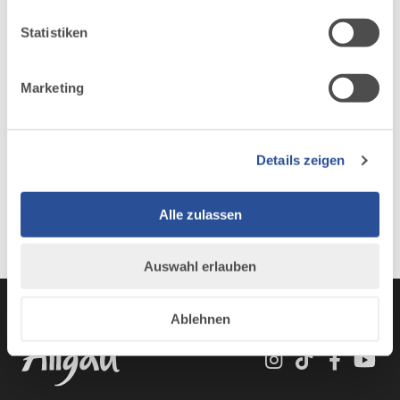
ihnen bereitgestellt hast oder die sie im Rahmen Ihrer
Nutzung der Dienste gesammelt haben.
Statistiken
Marketing
Details zeigen
Alle zulassen
Auswahl erlauben
Ablehnen
Instagram
TikTok
Faceboo
You