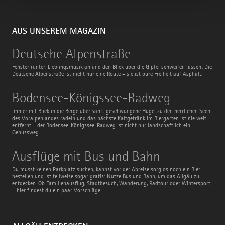
AUS UNSEREM MAGAZIN
Deutsche
Deutsche Alpenstraße
Alpenstraße
Fenster runter, Lieblingsmusik an und den Blick über die Gipfel schweifen lassen: Die
Deutsche Alpenstraße ist nicht nur eine Route – sie ist pure Freiheit auf Asphalt.
Bodensee-
Bodensee-Königssee-Radweg
Königssee-
Radweg
Immer mit Blick in die Berge über sanft geschwungene Hügel zu den herrlichen Seen
des Voralpenlandes radeln und das nächste Kaltgetränk im Biergarten ist nie weit
entfernt – der Bodensee-Königssee-Radweg ist nicht nur landschaftlich ein
Genussweg.
Ausflüge
Ausflüge mit Bus und Bahn
mit
Bus
Du musst keinen Parkplatz suchen, kannst vor der Abreise sorglos noch ein Bier
und
bestellen und ist teilweise sogar gratis: Nutze Bus und Bahn, um das Allgäu zu
Bahn
entdecken. Ob Familienausflug, Stadtbesuch, Wanderung, Radtour oder Wintersport
– hier findest du ein paar Vorschläge.