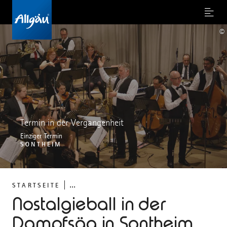
Menu
©
Termin in der Vergangenheit
Einziger Termin
SONTHEIM
...
STARTSEITE
Nostalgieball in der
Dampfsäg in Sontheim