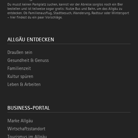
Bus
Du musst keinen Parkplatz suchen, kannst vor der Abreise sorglos noch ein Bier
und
bestellen und ist teilweise sogar gratis: Nutze Bus und Bahn, um das Allgäu zu
Bahn
entdecken. Ob Familienausflug, Stadtbesuch, Wanderung, Radtour oder Wintersport
– hier findest du ein paar Vorschläge.
ALLGÄU ENTDECKEN
Draußen sein
Gesundheit & Genuss
Familienzeit
Kultur spüren
Leben & Arbeiten
BUSINESS-PORTAL
Marke Allgäu
Wirtschaftsstandort
Tourismus im Allgäu