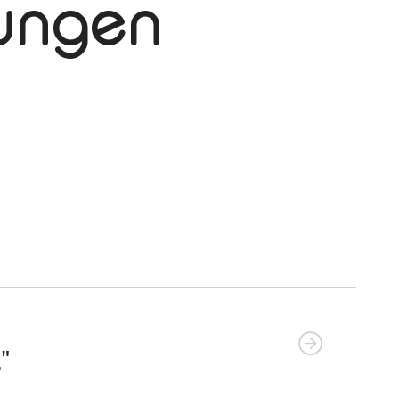
tungen
."