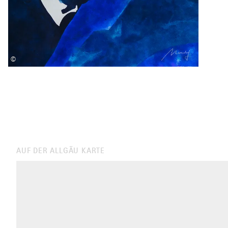
©
AUF DER ALLGÄU KARTE