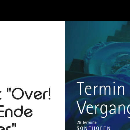
Termin 
: "Over!
Vergan
 Ende
es"
28 Termine
SONTHOFEN