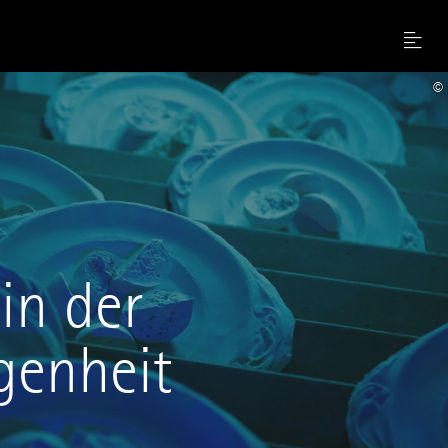
Menu
©
in der
genheit