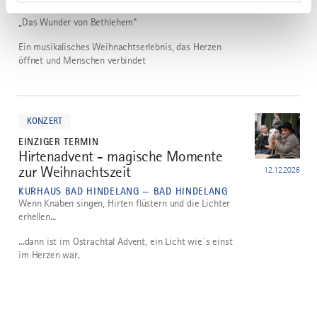
„Das Wunder von Bethlehem“
Ein musikalisches Weihnachtserlebnis, das Herzen
öffnet und Menschen verbindet
mehr
dazu
KONZERT
EINZIGER TERMIN
Hirtenadvent - magische Momente
3
zur Weihnachtszeit
12.12.2026
KURHAUS BAD HINDELANG — BAD HINDELANG
Wenn Knaben singen, Hirten flüstern und die Lichter
erhellen...
...dann ist im Ostrachtal Advent, ein Licht wie´s einst
im Herzen war.