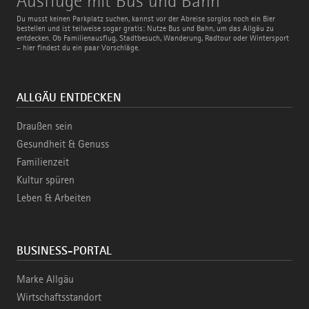
Ausflüge mit Bus und Bahn
mit
Bus
Du musst keinen Parkplatz suchen, kannst vor der Abreise sorglos noch ein Bier
und
bestellen und ist teilweise sogar gratis: Nutze Bus und Bahn, um das Allgäu zu
Bahn
entdecken. Ob Familienausflug, Stadtbesuch, Wanderung, Radtour oder Wintersport
– hier findest du ein paar Vorschläge.
ALLGÄU ENTDECKEN
Draußen sein
Gesundheit & Genuss
Familienzeit
Kultur spüren
Leben & Arbeiten
BUSINESS-PORTAL
Marke Allgäu
Wirtschaftsstandort