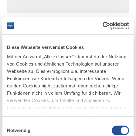
Diese Webseite verwendet Cookies
DAZU PASSEND
Mit der Auswahl „Alle zulassen“ stimmst du der Nutzung
Ähnliche
von Cookies und ähnlichen Technologien auf unserer
Veranstaltungen
Webseite zu. Dies ermöglicht u.a. interessante
Funktionen wie Kartendarstellungen oder Videos. Wenn
du den Cookies nicht zustimmst, dann stehen einige
Funktionen nicht in vollem Umfang für dich bereit. Wir
verwenden Cookies, um Inhalte und Anzeigen zu
personalisieren, Funktionen für soziale Medien anbieten
zu können und die Zugriffe auf unsere Website zu
analysieren. Außerdem geben wir Informationen zu
Einwilligungsauswahl
mehr
deiner Verwendung unserer Website an unsere Partner
Notwendig
dazu
WEIHNACHTEN / ADVENT