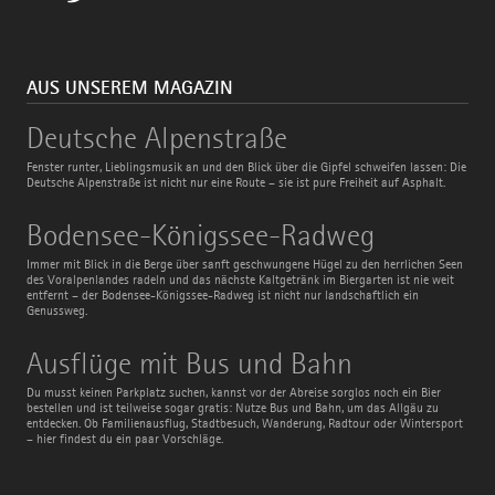
AUS UNSEREM MAGAZIN
Deutsche
Deutsche Alpenstraße
Alpenstraße
Fenster runter, Lieblingsmusik an und den Blick über die Gipfel schweifen lassen: Die
Deutsche Alpenstraße ist nicht nur eine Route – sie ist pure Freiheit auf Asphalt.
Bodensee-
Bodensee-Königssee-Radweg
Königssee-
Radweg
Immer mit Blick in die Berge über sanft geschwungene Hügel zu den herrlichen Seen
des Voralpenlandes radeln und das nächste Kaltgetränk im Biergarten ist nie weit
entfernt – der Bodensee-Königssee-Radweg ist nicht nur landschaftlich ein
Genussweg.
Ausflüge
Ausflüge mit Bus und Bahn
mit
Bus
Du musst keinen Parkplatz suchen, kannst vor der Abreise sorglos noch ein Bier
und
bestellen und ist teilweise sogar gratis: Nutze Bus und Bahn, um das Allgäu zu
Bahn
entdecken. Ob Familienausflug, Stadtbesuch, Wanderung, Radtour oder Wintersport
– hier findest du ein paar Vorschläge.