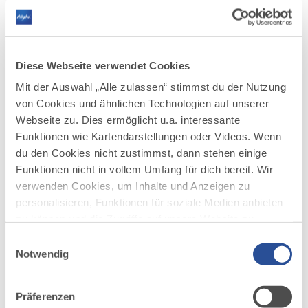
Das Programm für den HR Wissenssnack
#14 wird in Kürze bekanntgegeben
Jetzt anmelden – Der Link zur Teilnahme wird
im Vorfeld der Veranstaltung verschickt.
Diese Webseite verwendet Cookies
Mit der Auswahl „Alle zulassen“ stimmst du der Nutzung
von Cookies und ähnlichen Technologien auf unserer
Webseite zu. Dies ermöglicht u.a. interessante
Funktionen wie Kartendarstellungen oder Videos. Wenn
du den Cookies nicht zustimmst, dann stehen einige
AUF DER ALLGÄU KARTE
Funktionen nicht in vollem Umfang für dich bereit. Wir
verwenden Cookies, um Inhalte und Anzeigen zu
personalisieren, Funktionen für soziale Medien anbieten
zu können und die Zugriffe auf unsere Website zu
analysieren. Außerdem geben wir Informationen zu
Einwilligungsauswahl
deiner Verwendung unserer Website an unsere Partner
Notwendig
für soziale Medien, Werbung und Analysen weiter.
Unsere Partner führen diese Informationen
Präferenzen
möglicherweise mit weiteren Daten zusammen, die du