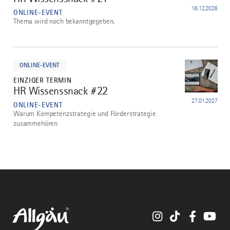
16.12.2026
ONLINE-EVENT
Thema wird noch bekanntgegeben.
mehr
dazu
ONLINE-EVENT
EINZIGER TERMIN
HR Wissenssnack #22
4
27.01.2027
ONLINE-EVENT
Warum Kompetenzstrategie und Förderstrategie
zusammehören
Instagram
TikTok
Faceboo
You