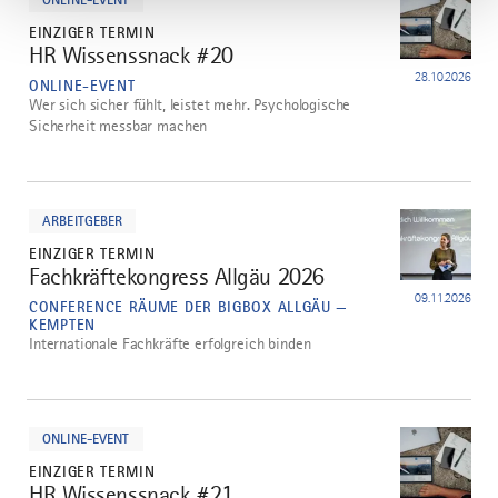
EINZIGER TERMIN
HR Wissenssnack #20
1
28.10.2026
ONLINE-EVENT
Wer sich sicher fühlt, leistet mehr. Psychologische
Sicherheit messbar machen
mehr
dazu
ARBEITGEBER
EINZIGER TERMIN
Fachkräftekongress Allgäu 2026
2
09.11.2026
CONFERENCE RÄUME DER BIGBOX ALLGÄU —
KEMPTEN
Internationale Fachkräfte erfolgreich binden
mehr
dazu
ONLINE-EVENT
EINZIGER TERMIN
HR Wissenssnack #21
3