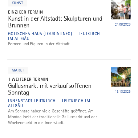
KUNST
EINZIGER TERMIN
Kunst in der Altstadt: Skulpturen und
4
Brunnen
24.09.2026
GOTISCHES HAUS (TOURISTINFO) — LEUTKIRCH
IM ALLGÄU
Formen und Figuren in der Altstadt
mehr
dazu
MARKT
1 WEITERER TERMIN
Gallusmarkt mit verkaufsoffenen
5
Sonntag
18.10.2026
INNENSTADT LEUTKIRCH — LEUTKIRCH IM
ALLGÄU
Am Sonntag haben viele Geschäfte geöffnet. Am
Montag lockt der traditionelle Gallusmarkt und der
Wochenmarkt in die Innenstadt.