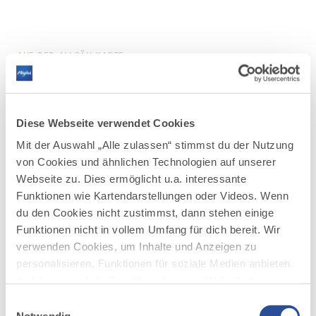
AUF DER ALLGÄU KARTE
Diese Webseite verwendet Cookies
Mit der Auswahl „Alle zulassen“ stimmst du der Nutzung
von Cookies und ähnlichen Technologien auf unserer
Webseite zu. Dies ermöglicht u.a. interessante
Funktionen wie Kartendarstellungen oder Videos. Wenn
du den Cookies nicht zustimmst, dann stehen einige
Funktionen nicht in vollem Umfang für dich bereit. Wir
verwenden Cookies, um Inhalte und Anzeigen zu
personalisieren, Funktionen für soziale Medien anbieten
zu können und die Zugriffe auf unsere Website zu
analysieren. Außerdem geben wir Informationen zu
Einwilligungsauswahl
deiner Verwendung unserer Website an unsere Partner
Notwendig