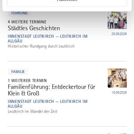
mehr
dazu
FÜHRUNG
4 WEITERE TERMINE
Städtles Geschichten
2
20.08.2026
INNENSTADT LEUTKIRCH — LEUTKIRCH IM
ALLGÄU
Historischer Rundgang durch Leutkirch
mehr
dazu
FAMILIE
1 WEITERER TERMIN
Familienführung: Entdeckertour für
3
Klein & Groß
10.09.2026
INNENSTADT LEUTKIRCH — LEUTKIRCH IM
ALLGÄU
Leutkirch im Wandel der Zeit
mehr
dazu