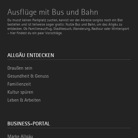
Ausflüge
Ausflüge mit Bus und Bahn
mit
Bus
Du musst keinen Parkplatz suchen, kannst vor der Abreise sorglos noch ein Bier
und
bestellen und ist teilweise sogar gratis: Nutze Bus und Bahn, um das Allgäu zu
Bahn
entdecken. Ob Familienausflug, Stadtbesuch, Wanderung, Radtour oder Wintersport
– hier findest du ein paar Vorschläge.
ALLGÄU ENTDECKEN
Draußen sein
Gesundheit & Genuss
Familienzeit
Kultur spüren
Leben & Arbeiten
BUSINESS-PORTAL
Marke Allgäu