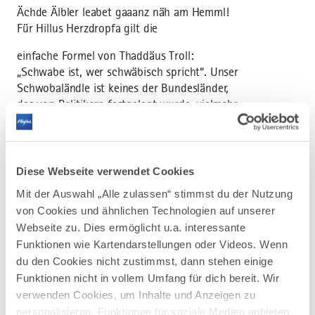
Ächde Älbler leabet gaaanz näh am Hemml!
Für Hillus Herzdropfa gilt die
einfache Formel von Thaddäus Troll:
„Schwabe ist, wer schwäbisch spricht“. Unser
Schwobaländle ist keines der Bundesländer,
das von Politikern festgelegt wurde, vielmehr
ist es ein „Kulturraum“, ein Gebiet, in dem
Menschen eine gemeinsame Kultur teilen:
Dazu gehört die schwäbische Sparsamkeit: S‘
Diese Webseite verwendet Cookies
Salz von dr Brezel reiba, dass dr Bsuach koin
Mit der Auswahl „Alle zulassen“ stimmst du der Nutzung
Durscht griagt!
von Cookies und ähnlichen Technologien auf unserer
Und natürlich Spätzla: Kässchbätzla,
Webseite zu. Dies ermöglicht u.a. interessante
Krautschbätzla, Leisa mit Schbätzla,
Funktionen wie Kartendarstellungen oder Videos. Wenn
Kartofflschbätzla, Schbätzla mit Sooooß...
du den Cookies nicht zustimmst, dann stehen einige
Funktionen nicht in vollem Umfang für dich bereit. Wir
Maultaschen sind Pflicht auf jedem
verwenden Cookies, um Inhalte und Anzeigen zu
schwäbischen Menüplan: Mauldascha
personalisieren, Funktionen für soziale Medien anbieten