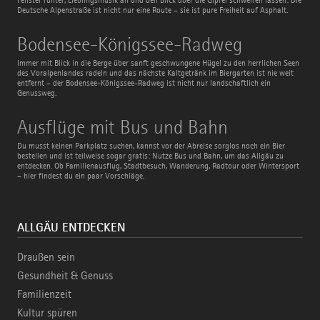
Deutsche Alpenstraße ist nicht nur eine Route – sie ist pure Freiheit auf Asphalt.
Bodensee-
Bodensee-Königssee-Radweg
Königssee-
Radweg
Immer mit Blick in die Berge über sanft geschwungene Hügel zu den herrlichen Seen
des Voralpenlandes radeln und das nächste Kaltgetränk im Biergarten ist nie weit
entfernt – der Bodensee-Königssee-Radweg ist nicht nur landschaftlich ein
Genussweg.
Ausflüge
Ausflüge mit Bus und Bahn
mit
Bus
Du musst keinen Parkplatz suchen, kannst vor der Abreise sorglos noch ein Bier
und
bestellen und ist teilweise sogar gratis: Nutze Bus und Bahn, um das Allgäu zu
Bahn
entdecken. Ob Familienausflug, Stadtbesuch, Wanderung, Radtour oder Wintersport
– hier findest du ein paar Vorschläge.
ALLGÄU ENTDECKEN
Draußen sein
Gesundheit & Genuss
Familienzeit
Kultur spüren