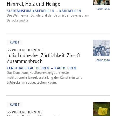
Himmel, Holz und Heilige
1
09.08.2026
STADTMUSEUM KAUFBEUREN — KAUFBEUREN
Die Weilheimer Schule und der Beginn der bayerischen
Barockskulptur
mehr
dazu
KUNST
65 WEITERE TERMINE
Julia Lübbecke: Zärtlichkeit, Zins &
2
Zusammenbruch
09.08.2026
KUNSTHAUS KAUFBEUREN — KAUFBEUREN
Das Kunsthaus Kaufbeuren zeigt die erste
institutionelle Einzelausstellung der Künstlerin Julia
Lübbecke im süddeutschen Raum.
mehr
dazu
KUNST
65 WEITERE TERMINE