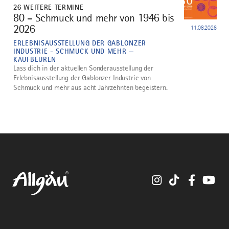
26 WEITERE TERMINE
80 – Schmuck und mehr von 1946 bis
5
2026
11.08.2026
ERLEBNISAUSSTELLUNG DER GABLONZER
INDUSTRIE - SCHMUCK UND MEHR —
KAUFBEUREN
Lass dich in der aktuellen Sonderausstellung der
Erlebnisausstellung der Gablonzer Industrie von
Schmuck und mehr aus acht Jahrzehnten begeistern.
Instagram
TikTok
Faceboo
You