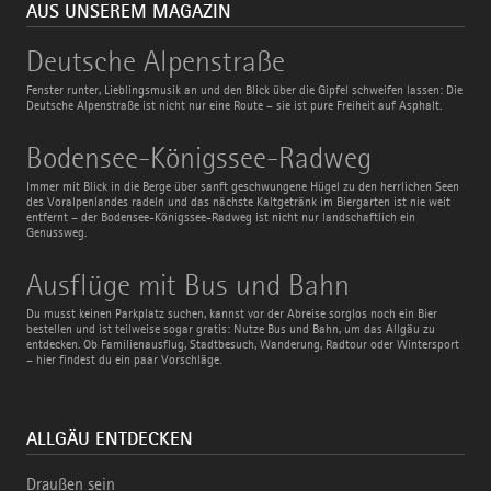
AUS UNSEREM MAGAZIN
Deutsche
Deutsche Alpenstraße
Alpenstraße
Fenster runter, Lieblingsmusik an und den Blick über die Gipfel schweifen lassen: Die
Deutsche Alpenstraße ist nicht nur eine Route – sie ist pure Freiheit auf Asphalt.
Bodensee-
Bodensee-Königssee-Radweg
Königssee-
Radweg
Immer mit Blick in die Berge über sanft geschwungene Hügel zu den herrlichen Seen
des Voralpenlandes radeln und das nächste Kaltgetränk im Biergarten ist nie weit
entfernt – der Bodensee-Königssee-Radweg ist nicht nur landschaftlich ein
Genussweg.
Ausflüge
Ausflüge mit Bus und Bahn
mit
Bus
Du musst keinen Parkplatz suchen, kannst vor der Abreise sorglos noch ein Bier
und
bestellen und ist teilweise sogar gratis: Nutze Bus und Bahn, um das Allgäu zu
Bahn
entdecken. Ob Familienausflug, Stadtbesuch, Wanderung, Radtour oder Wintersport
– hier findest du ein paar Vorschläge.
ALLGÄU ENTDECKEN
Draußen sein