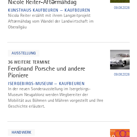
Nicole Reiter-Aftərmähdag
3
09.08.2026
KUNSTHAUS KAUFBEUREN — KAUFBEUREN
Nicola Reiter erzählt mit ihrem Langzeitprojekt
Aftərmähdag vom Wandel der Landwirtschaft im
Oberallgäu
mehr
dazu
AUSSTELLUNG
36 WEITERE TERMINE
Ferdinand Porsche und andere
4
Pioniere
09.08.2026
ISERGEBIRGS-MUSEUM — KAUFBEUREN
In der neuen Sonderausstellung im Isergebirgs-
Museum Neugablonz werden Wegbereiter der
Mobilität aus Böhmen und Mähren vorgestellt und Ihre
Geschichte erläutert.
mehr
dazu
HANDWERK