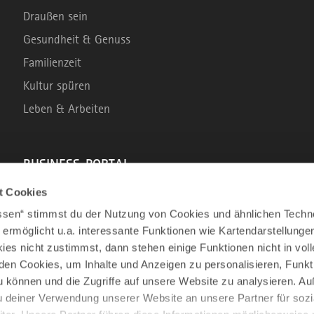
Draußen sein
Gesundheit & Genuss
Familienzeit
Kultur spüren
Leben & Arbeiten
BUSINESS-PORTAL
t Cookies
Marke Allgäu
assen“ stimmst du der Nutzung von Cookies und ähnlichen Techn
Wirtschaftsstandort
 ermöglicht u.a. interessante Funktionen wie Kartendarstellunge
es nicht zustimmst, dann stehen einige Funktionen nicht in vo
Tourismus im Allgäu
nden Cookies, um Inhalte und Anzeigen zu personalisieren, Funkt
Business Service: Angebote für die Region
u können und die Zugriffe auf unsere Website zu analysieren. 
Innovation und Gründung
u deiner Verwendung unserer Website an unsere Partner für sozi