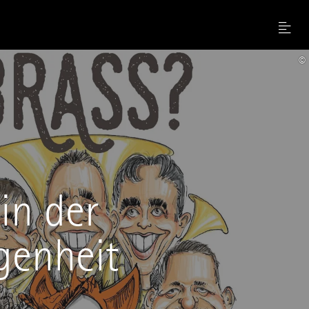
Menu
©
in der
genheit