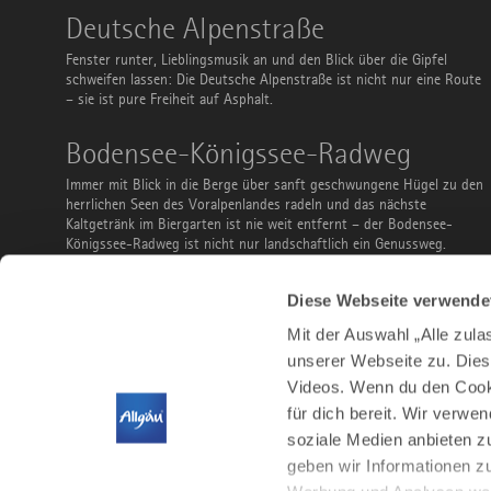
Deutsche
Deutsche Alpenstraße
Alpenstraße
Fenster runter, Lieblingsmusik an und den Blick über die Gipfel
schweifen lassen: Die Deutsche Alpenstraße ist nicht nur eine Route
– sie ist pure Freiheit auf Asphalt.
Bodensee-
Bodensee-Königssee-Radweg
Königssee-
Radweg
Immer mit Blick in die Berge über sanft geschwungene Hügel zu den
herrlichen Seen des Voralpenlandes radeln und das nächste
Kaltgetränk im Biergarten ist nie weit entfernt – der Bodensee-
Königssee-Radweg ist nicht nur landschaftlich ein Genussweg.
Ausflüge
Ausflüge mit Bus und Bahn
Diese Webseite verwende
mit
Bus
Du musst keinen Parkplatz suchen, kannst vor der Abreise sorglos
Mit der Auswahl „Alle zul
und
noch ein Bier bestellen und ist teilweise sogar gratis: Nutze Bus
Bahn
unserer Webseite zu. Dies
und Bahn, um das Allgäu zu entdecken. Ob Familienausflug,
Videos. Wenn du den Cooki
Stadtbesuch, Wanderung, Radtour oder Wintersport – hier findest
du ein paar Vorschläge.
für dich bereit. Wir verwe
soziale Medien anbieten z
geben wir Informationen z