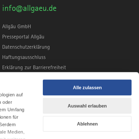
info@allgaeu.de
Allgäu GmbH
Presseportal Allgäu
Datenschutzerklärung
Haftungsausschluss
Erklärung zur Barrierefreiheit
Unsere Haltung zu Künstlicher Intelligenz
Impressum
Alle zulassen
ologien auf
n oder
Auswahl erlauben
llem Umfang
ionen für
Ablehnen
Außerdem
ale Medien,