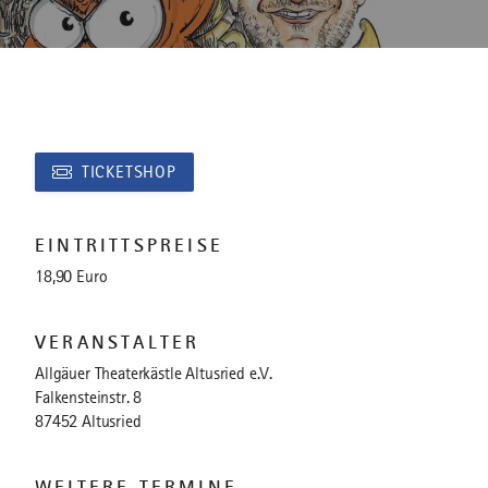
TICKETSHOP
EINTRITTSPREISE
18,90 Euro
VERANSTALTER
Allgäuer Theaterkästle Altusried e.V.
Falkensteinstr. 8
87452 Altusried
WEITERE TERMINE