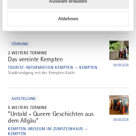
Auswahl erlauben
Streifzug durch Kempten
3
08.08.2026
TOURIST-INFORMATION KEMPTEN — KEMPTEN
Klassische Stadtführung
Ablehnen
mehr
dazu
FÜHRUNG
2 WEITERE TERMINE
Das vereinte Kempten
4
08.08.2026
TOURIST-INFORMATION KEMPTEN — KEMPTEN
Stadtrundgang mit der Kempten-Kathi
mehr
dazu
AUSSTELLUNG
5 WEITERE TERMINE
"Untold - Queere Geschichten aus
5
dem Allgäu"
09.08.2026
KEMPTEN-MUSEUM IM ZUMSTEINHAUS —
KEMPTEN