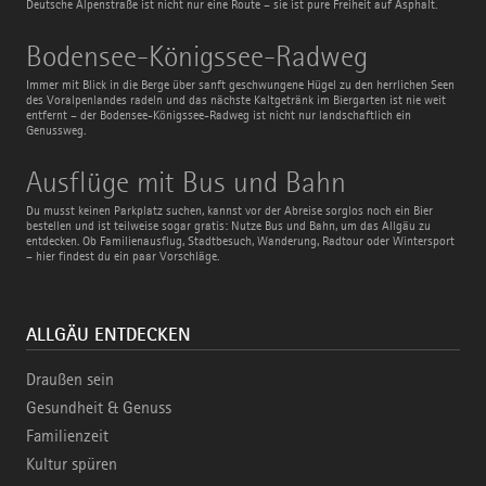
Deutsche Alpenstraße ist nicht nur eine Route – sie ist pure Freiheit auf Asphalt.
Bodensee-
Bodensee-Königssee-Radweg
Königssee-
Radweg
Immer mit Blick in die Berge über sanft geschwungene Hügel zu den herrlichen Seen
des Voralpenlandes radeln und das nächste Kaltgetränk im Biergarten ist nie weit
entfernt – der Bodensee-Königssee-Radweg ist nicht nur landschaftlich ein
Genussweg.
Ausflüge
Ausflüge mit Bus und Bahn
mit
Bus
Du musst keinen Parkplatz suchen, kannst vor der Abreise sorglos noch ein Bier
und
bestellen und ist teilweise sogar gratis: Nutze Bus und Bahn, um das Allgäu zu
Bahn
entdecken. Ob Familienausflug, Stadtbesuch, Wanderung, Radtour oder Wintersport
– hier findest du ein paar Vorschläge.
ALLGÄU ENTDECKEN
Draußen sein
Gesundheit & Genuss
Familienzeit
Kultur spüren